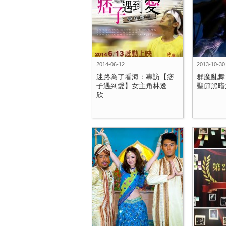
2014-06-12
2013-10-30
迷路為了看海：專訪【痞
群魔亂舞
子遇到愛】女主角林逸
聖節黑暗之
欣...