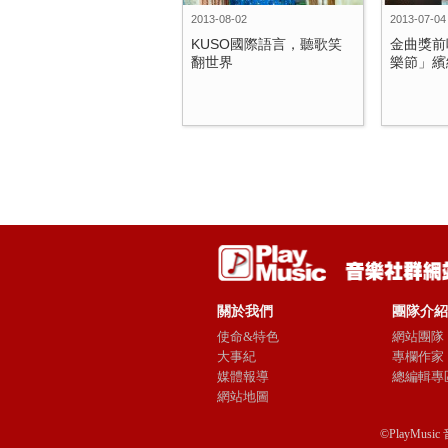
2013-08-02
2013-07-04
KUSO國際語言，聽歌笑
金曲獎前
翻世界
樂節」繽紛
關於我們
團隊介紹
使命&特色
網站團隊
大事紀
專欄作家
媒體報導
總編輯專
網站地圖
©PlayMusic 