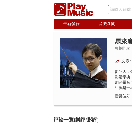
請輸入關鍵
最新發行
音樂新聞
馬來
專欄作家
文章: 
影評人，
影活字典
網路電台
生就是一
音樂偏好:
評論一覽(樂評/影評)