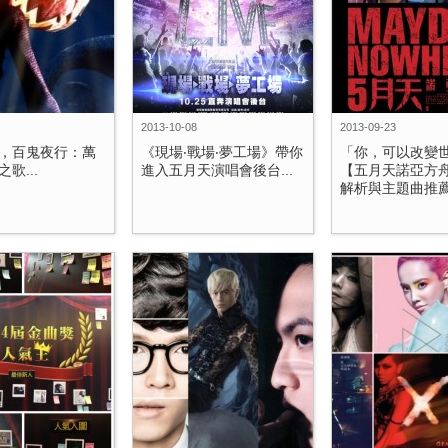
2013-10-08
2013-09-23
，百鬼夜行：萬
《現場‧戰場‧夢工場》帶你
「你，可以改變
歌...
進入五月天演唱會後台...
【五月天諾亞方
解析與主題曲推薦.