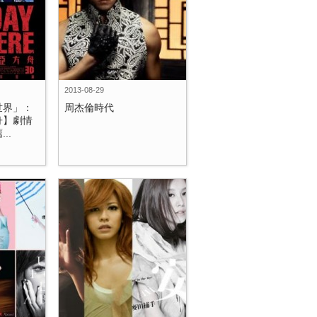
2013-08-29
世界」：
周杰倫時代
舟】劇情
..