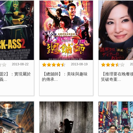
2013-08-22
2013-08-19
2
盟2】：實現屬於
【總舖師】：美味與趣味
【推理要在晚餐
...
的傳承...
笑破奇案...