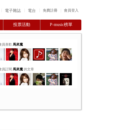
|
|
|
電子雜誌
電台
|
免費註冊
會員登入
投票活動
P-music榜單
會員喜歡
馬來魔
會員訂閱
馬來魔
的文章