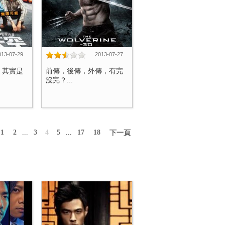
013-07-29
2013-07-27
，其實是
前傳，後傳，外傳，有完
沒完？...
1
2
...
3
4
5
...
17
18
下一頁