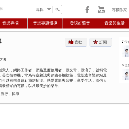
字
專欄作家
音樂專欄
音樂專題報導
發現好聲音
音樂與生活
魔
喜歡
訂閱
7
位
219
6
位
創意人，網路工作者，網路重度使用者，假文青，假浪子，號稱電
，美女偵察機，常為報章雜誌與網路專欄執筆，電影或音樂網站及
也可以有機會聽到我瞎扯淡。熱愛電影與音樂，享受生活，深信人
場最精采的電影，以及最美妙的樂章。
 流行，搖滾