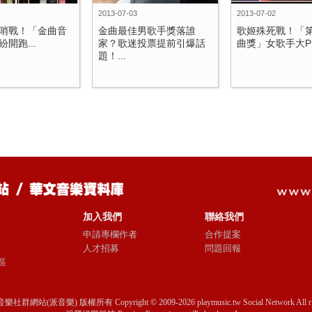
2013-07-03
2013-07-02
哨戰！「金曲音
金曲最佳男歌手獎落誰
歌姬殊死戰！「第
開跑...
家？歌迷投票提前引爆話
曲獎」女歌手大PK.
題！...
加入我們
聯絡我們
申請專欄作者
合作提案
人才招募
問題回報
區
音樂社群網站(派音樂) 版權所有 Copyright © 2009-2026 playmusic.tw Social Network All righ