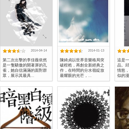
2014-04-14
2014-01-13
第二次出擊的李佳薇依然
陳綺貞以世界音樂格局突
這是
是一隻驕傲的開著屏的孔
破桎梏，再創全新經典之
品。
雀，她自信滿滿的面對群
作，在時間的分水嶺綻放
情慾
眾，展示其最具...
最耀眼的光芒，...
似的漫