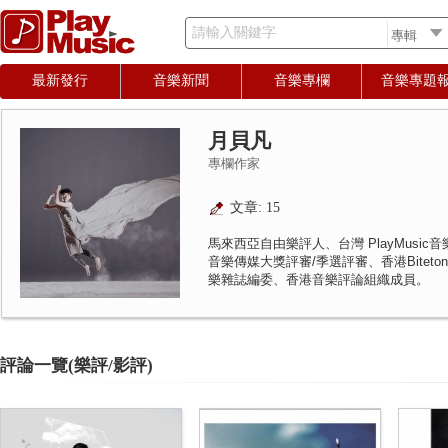
請輸入關鍵字
最新發行
音樂新聞
音樂專欄
音樂專題
月貝凡
專欄作家
文章: 15
馬來西亞自由樂評人、台灣 PlayMusi
音樂傳媒大獎評審/季選評審、香港Biteton
樂雜誌編委、香港音樂評論組織成員。
評論一覽(樂評/影評)