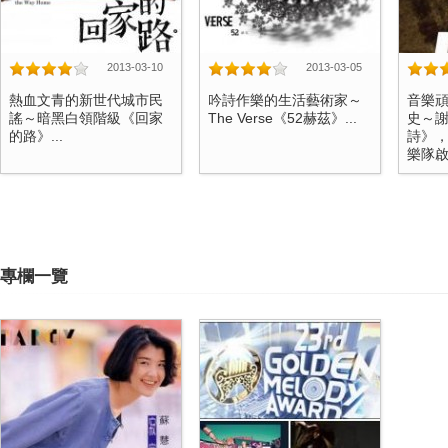
2013-03-10
2013-03-05
熱血文青的新世代城市民
吟詩作樂的生活藝術家～
音樂
謠～暗黑白領階級《回家
The Verse《52赫茲》...
史～
的路》...
詩》
樂隊啟
專欄一覽