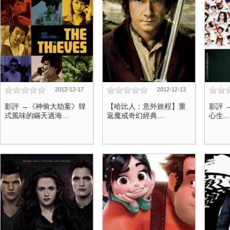
2012-12-17
2012-12-13
影評 →《神偷大劫案》韓
【哈比人：意外旅程】重
影評 
式風味的瞞天過海...
返魔戒奇幻經典...
心生...