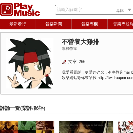
請輸入關鍵字
最新發行
音樂新聞
音樂專欄
音樂專題
不營養大雞排
專欄作家
文章: 266
我愛看電影，更愛碎碎念，有事歡迎mail我 liss
娛樂網站等你來哈拉 http://tw.droupnir.co
評論一覽(樂評/影評)