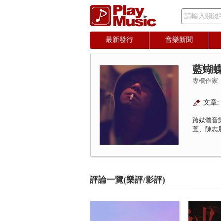
請輸入關鍵
最新發行
音樂新聞
藍蝴
專欄作家
文章: 
跨媒體音
萱、陳志
評論一覽(樂評/影評)