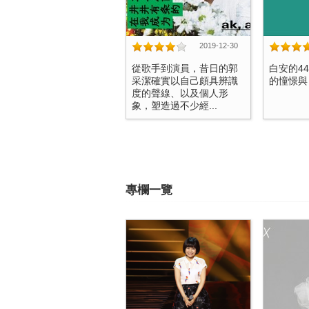
2019-12-30
從歌手到演員，昔日的郭
白安的4
采潔確實以自己頗具辨識
的憧憬與日
度的聲線、以及個人形
象，塑造過不少經...
專欄一覽