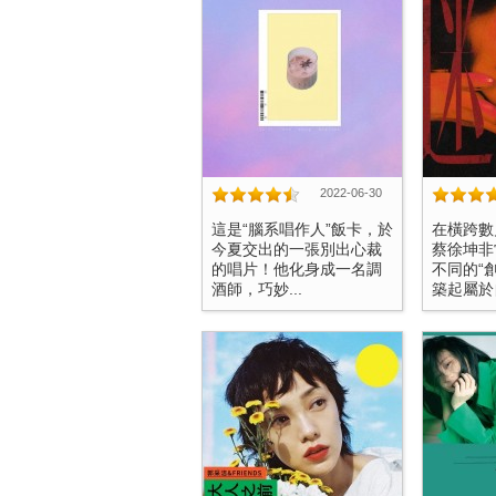
2022-06-30
這是“腦系唱作人”飯卡，於
在橫跨數
今夏交出的一張別出心裁
蔡徐坤非
的唱片！他化身成一名調
不同的“
酒師，巧妙...
築起屬於自