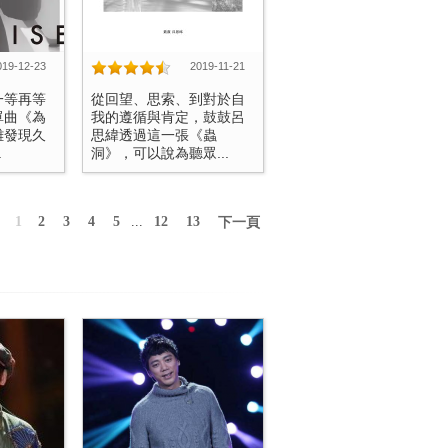
019-12-23
2019-11-21
一等再等
從回望、思索、到對於自
單曲《為
我的遵循與肯定，鼓鼓呂
難發現久
思緯透過這一張《蟲
.
洞》，可以說為聽眾...
1
2
3
4
5
...
12
13
下一頁