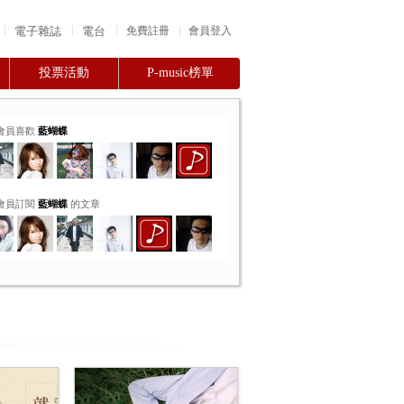
|
|
|
電子雜誌
電台
|
免費註冊
會員登入
投票活動
P-music榜單
會員喜歡
藍蝴蝶
會員訂閱
藍蝴蝶
的文章