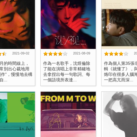
2021-09-02
2021-08-09
2
月的時間線上，
作為一名歌手，沈煜倫除
作為個人第35張
常別出心裁地用
了能在演唱上非常精確地
輯《就懂了》，
創作”，慢慢地去構
去拿捏出每一句歌詞、每
烙印在很多人腦
...
一個語境所表達...
一把高亢而深...