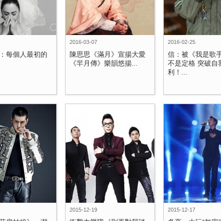
2016-03-07
2016-02-25
：每個人最初的
陳思思《滿月》宣揚大愛
信：被《我是歌手
《羋月傳》樂韻悠揚...
不是定格 突破自
利！...
2015-12-19
2015-12-17