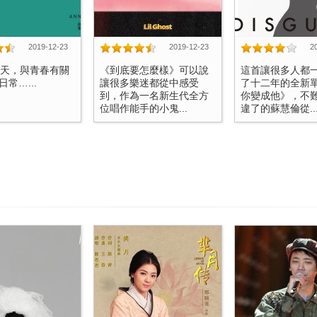
2019-12-23
2019-12-23
2
4天，與青春有關
《到底要怎麼樣》可以說
這首讓很多人都
常…...
讓很多樂迷都從中感受
了十二年的全新
到，作為一名新生代全方
你變成他》，不
位唱作能手的小鬼...
違了的蘇慧倫從..