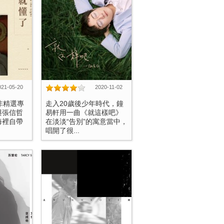
021-05-20
2020-11-02
非精選專
走入20歲後少年時代，鐘
與張信哲
易軒用一曲《就這樣吧》
海裡自帶
在淡淡“告別”的寓意當中，
唱開了很...