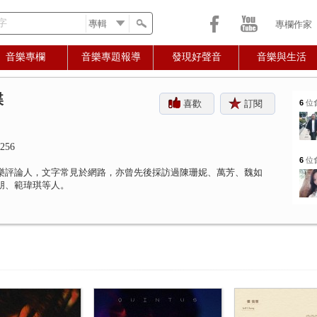
字
專欄作家
音樂專欄
音樂專題報導
發現好聲音
音樂與生活
蝶
喜歡
訂閱
6
位
256
6
位
樂評論人，文字常見於網路，亦曾先後採訪過陳珊妮、萬芳、魏如
朋、範瑋琪等人。