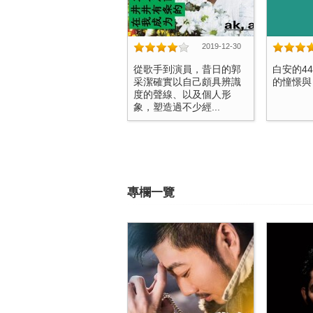
2019-12-30
從歌手到演員，昔日的郭
白安的4
采潔確實以自己頗具辨識
的憧憬與日
度的聲線、以及個人形
象，塑造過不少經...
專欄一覽