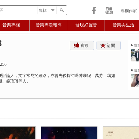
字
專欄作家
音樂專欄
音樂專題報導
發現好聲音
音樂與生活
蝶
喜歡
訂閱
6
位
256
6
位
樂評論人，文字常見於網路，亦曾先後採訪過陳珊妮、萬芳、魏如
朋、範瑋琪等人。