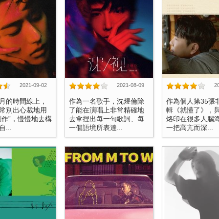
2021-09-02
2021-08-09
2
月的時間線上，
作為一名歌手，沈煜倫除
作為個人第35張
常別出心裁地用
了能在演唱上非常精確地
輯《就懂了》，
創作”，慢慢地去構
去拿捏出每一句歌詞、每
烙印在很多人腦
...
一個語境所表達...
一把高亢而深...