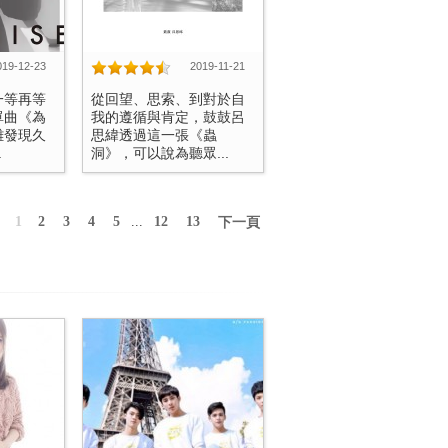
019-12-23
2019-11-21
一等再等
從回望、思索、到對於自
單曲《為
我的遵循與肯定，鼓鼓呂
難發現久
思緯透過這一張《蟲
.
洞》，可以說為聽眾...
1
2
3
4
5
...
12
13
下一頁