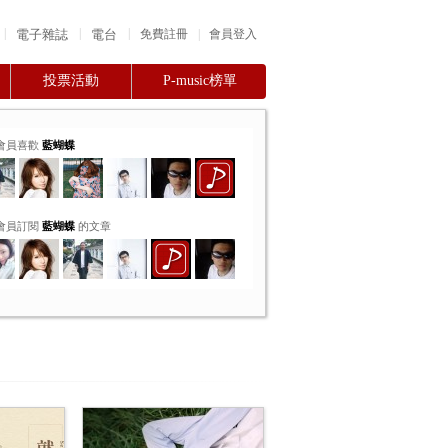
|
|
|
電子雜誌
電台
|
免費註冊
會員登入
投票活動
P-music榜單
會員喜歡
藍蝴蝶
會員訂閱
藍蝴蝶
的文章