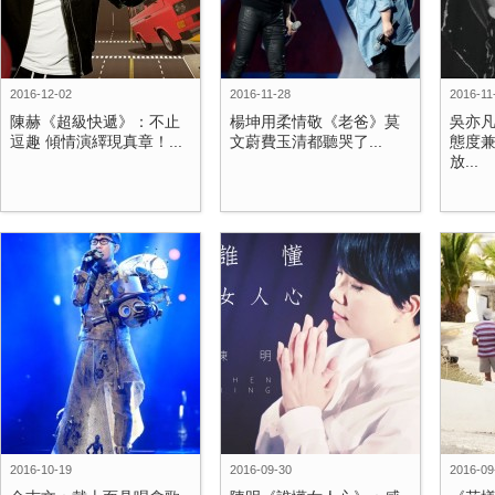
2016-12-02
2016-11-28
2016-11
陳赫《超級快遞》：不止
楊坤用柔情敬《老爸》莫
吳亦凡
逗趣 傾情演繹現真章！...
文蔚費玉清都聽哭了...
態度兼
放...
2016-10-19
2016-09-30
2016-09