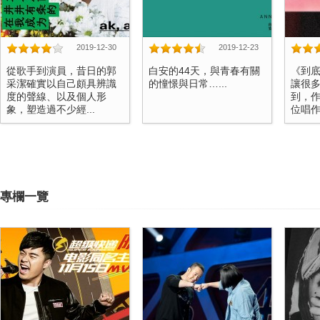
2019-12-30
2019-12-23
從歌手到演員，昔日的郭
白安的44天，與青春有關
《到
采潔確實以自己頗具辨識
的憧憬與日常…...
讓很
度的聲線、以及個人形
到，
象，塑造過不少經...
位唱作
專欄一覽