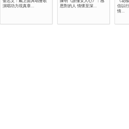
金志文：戴上面具唱會歌
陳明《誰懂女人心》：感
《花
演唱功力現真章...
恩對的人 情懷至深...
信以行
情...