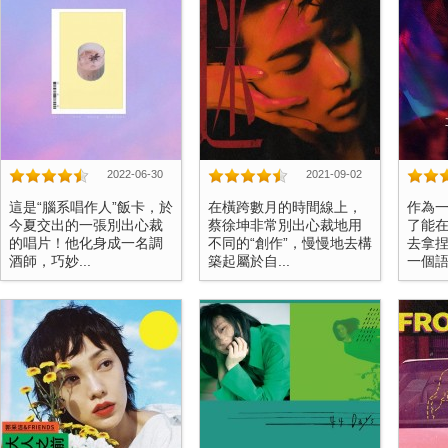
2022-06-30
2021-09-02
這是“腦系唱作人”飯卡，於
在橫跨數月的時間線上，
作為
今夏交出的一張別出心裁
蔡徐坤非常別出心裁地用
了能
的唱片！他化身成一名調
不同的“創作”，慢慢地去構
去拿
酒師，巧妙...
築起屬於自...
一個語