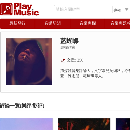
請輸入關鍵字
最新發行
音樂新聞
音樂專欄
音樂專題
藍蝴蝶
專欄作家
文章: 256
跨媒體音樂評論人，文字常見於網路，亦
萱、陳志朋、範瑋琪等人。
評論一覽(樂評/影評)