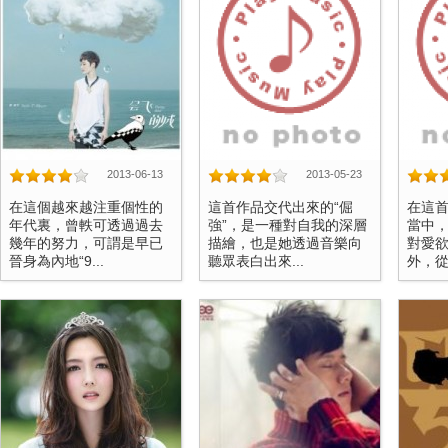
2013-06-13
2013-05-23
在這個越來越注重個性的
這首作品交代出來的“倔
在這
年代裏，曾軼可透過過去
強”，是一種對自我的深層
當中
幾年的努力，可謂是早已
描繪，也是她透過音樂向
對愛
晉身為內地“9...
聽眾表白出來...
外，從