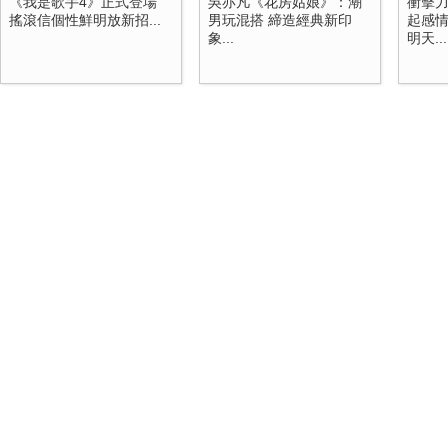
《我是歌手4》正式登場
吳亦凡《花房姑娘》：潮
衝擊
搖滾信個性鮮明放新招...
男玩混搭 締造經典新印
起感情
象...
明天...