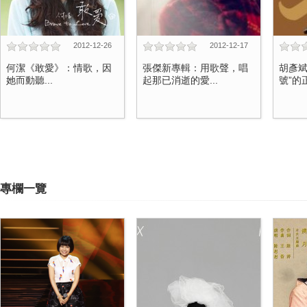
2012-12-26
2012-12-17
何潔《敢愛》：情歌，因
張傑新專輯：用歌聲，唱
胡彥斌
她而動聽...
起那已消逝的愛...
號”的正
專欄一覽