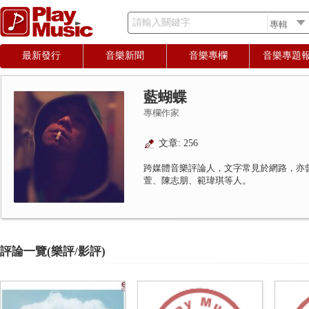
請輸入關鍵字
最新發行
音樂新聞
音樂專欄
音樂專題
藍蝴蝶
專欄作家
文章: 256
跨媒體音樂評論人，文字常見於網路，亦
萱、陳志朋、範瑋琪等人。
評論一覽(樂評/影評)