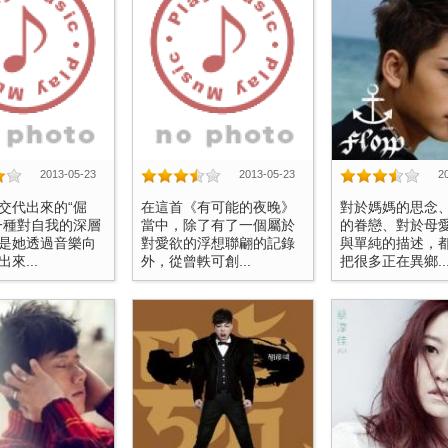
2013-05-23
2013-05-23
2
交代出來的“倔
在這首《有可能的夜晚》
對於媽媽的思念
一種對自我的深層
當中，除了有了一個屬於
的眷戀、對於母
是她透過音樂向
對愛欲的浮想聯翩的記錄
與單純的描述，
來...
外，從曾軼可創...
把很多正在異鄉..