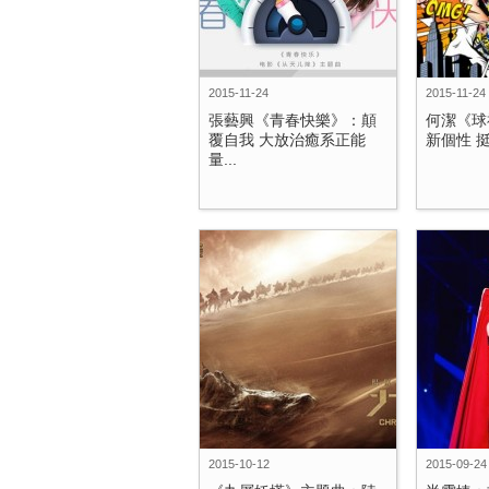
2015-11-24
2015-11-24
張藝興《青春快樂》：顛
何潔《球
覆自我 大放治癒系正能
新個性 挺
量...
2015-10-12
2015-09-24