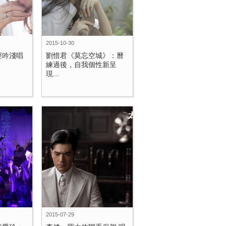
2015-10-30
輕吟淺唱
劉惜君《莫忘空城》：曆
練過後，自我個性新呈
現...
2015-07-29