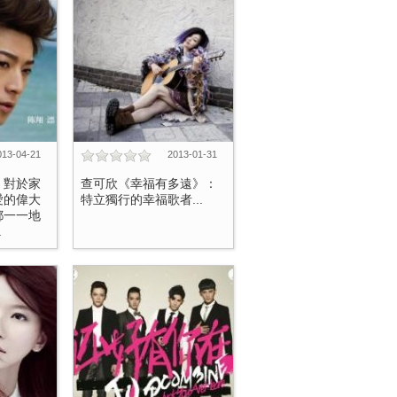
013-04-21
2013-01-31
、對於家
查可欣《幸福有多遠》：
愛的偉大
特立獨行的幸福歌者...
都一一地
.