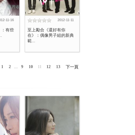
012-11-16
2012-11-11
》：有些
至上勵合《還好有你
.
在》：偶像男子組的新典
範...
1
2
...
9
10
11
12
13
下一頁