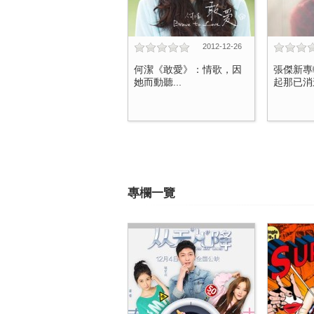
2012-12-26
何潔《敢愛》：情歌，因
張傑新專
她而動聽...
起那已消逝
專欄一覽