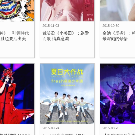
2015-11-03
2015-10-30
神》：引領時代
戴笑盈《小美田》：為愛
金池《反省》：
肚也要活出美...
而歌 情真意濃...
最深刻的領悟...
2015-09-24
2015-08-26