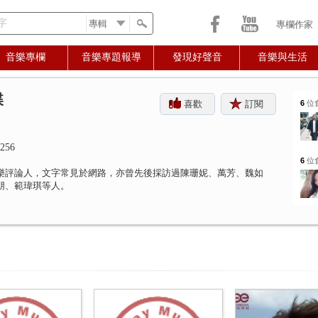
字
專欄作家
音樂專欄
音樂專題報導
發現好聲音
音樂與生活
蝶
喜歡
訂閱
6
位
256
6
位
樂評論人，文字常見於網路，亦曾先後採訪過陳珊妮、萬芳、魏如
朋、範瑋琪等人。