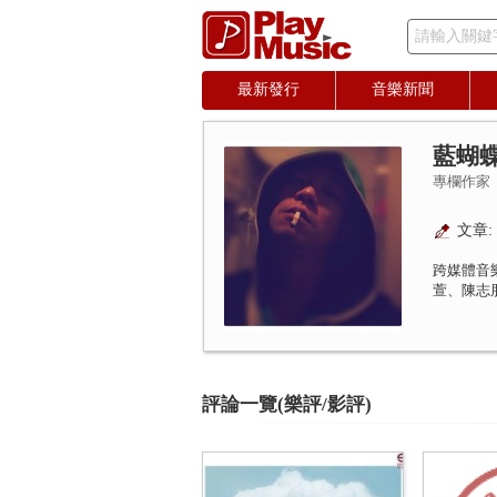
請輸入關鍵
最新發行
音樂新聞
藍蝴
專欄作家
文章: 
跨媒體音
萱、陳志
評論一覽(樂評/影評)