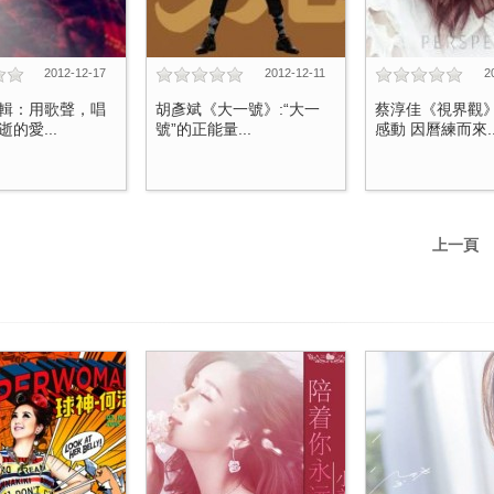
2012-12-17
2012-12-11
2
輯：用歌聲，唱
胡彥斌《大一號》:“大一
蔡淳佳《視界觀
的愛...
號”的正能量...
感動 因曆練而來..
上一頁