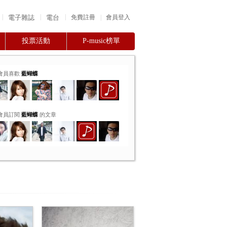
|
|
|
電子雜誌
電台
|
免費註冊
會員登入
投票活動
P-music榜單
會員喜歡
藍蝴蝶
會員訂閱
藍蝴蝶
的文章