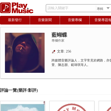
請輸入關鍵字
最新發行
音樂新聞
音樂專欄
音樂專題
藍蝴蝶
專欄作家
文章: 256
跨媒體音樂評論人，文字常見於網路，亦
萱、陳志朋、範瑋琪等人。
評論一覽(樂評/影評)