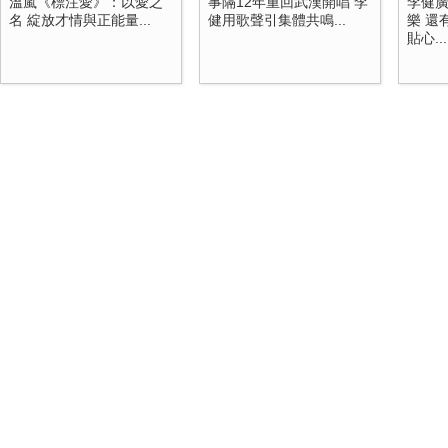
溫嵐《標注愛》：以愛之
事隔12年重回武漢開唱 李
李健
名 綻放才情與正能量...
健用歌聲引集體共鳴...
樂 還
貼心...