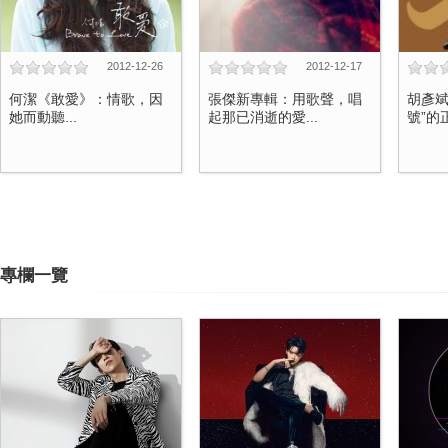
2012-12-26
2012-12-17
何潔《敢愛》：情歌，因
張傑新專輯：用歌聲，唱
胡彥斌
她而動聽...
起那已消逝的愛...
號”的正
專欄一覽