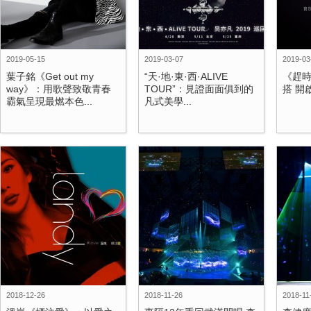
2019-05-15
2019-03-07
2019-03
葉子銘《Get out my
“天·地·東·西·ALIVE
《趕時
way》：用歌聲致敬青春
TOUR”：見證面面俱到的
搭 開
霸氣呈現最燃本色...
凡式美學...
2018-12-26
2018-11-26
2018-11