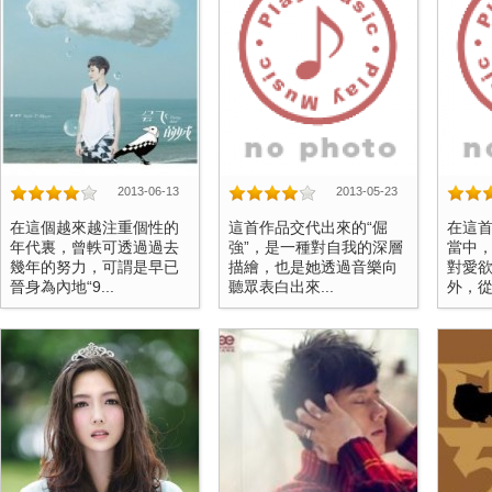
2013-06-13
2013-05-23
在這個越來越注重個性的
這首作品交代出來的“倔
在這
年代裏，曾軼可透過過去
強”，是一種對自我的深層
當中
幾年的努力，可謂是早已
描繪，也是她透過音樂向
對愛
晉身為內地“9...
聽眾表白出來...
外，從