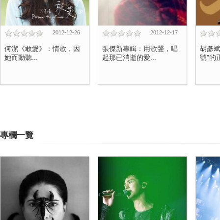
2012-12-26
2012-12-17
何潔《敢愛》：情歌，因
張傑新專輯：用歌聲，唱
胡彥斌
她而動聽...
起那已消逝的愛...
號”的正
專欄一覽