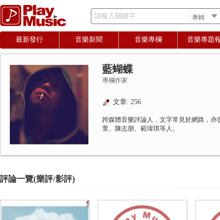
請輸入關鍵字
最新發行
音樂新聞
音樂專欄
音樂專題
藍蝴蝶
專欄作家
文章: 256
跨媒體音樂評論人，文字常見於網路，亦
萱、陳志朋、範瑋琪等人。
評論一覽(樂評/影評)