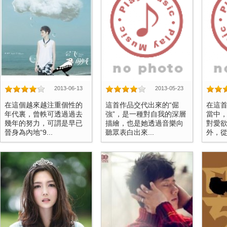
2013-06-13
2013-05-23
在這個越來越注重個性的
這首作品交代出來的“倔
在這
年代裏，曾軼可透過過去
強”，是一種對自我的深層
當中
幾年的努力，可謂是早已
描繪，也是她透過音樂向
對愛
晉身為內地“9...
聽眾表白出來...
外，從