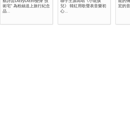
蔡詩芸DizzyDizzo變身“技
聯手王源高唱《小屁孩
龍的傳
術宅” 為粉絲送上旅行紀念
兒》 韓紅用歌聲表音樂初
宏的
品...
心...