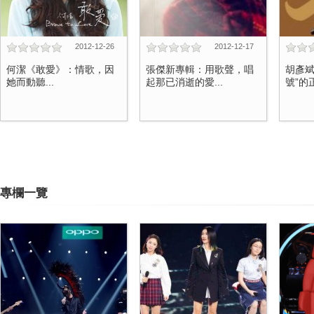
2012-12-26
2012-12-17
何潔《敢愛》：情歌，因
張傑新專輯：用歌聲，唱
胡彥斌
她而動聽...
起那已消逝的愛...
號”的正
專欄一覽