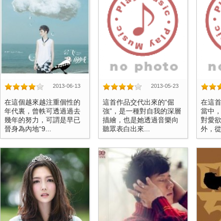
2013-06-13
2013-05-23
在這個越來越注重個性的
這首作品交代出來的“倔
在這
年代裏，曾軼可透過過去
強”，是一種對自我的深層
當中
幾年的努力，可謂是早已
描繪，也是她透過音樂向
對愛
晉身為內地“9...
聽眾表白出來...
外，從