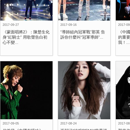
2017-09-27
2017-09-16
2017-09
《蒙面唱將2》：陳楚生化
“導師組內冠軍戰”那英 告
《中
身“紅騎士” 用歌聲告白初
訴你什麼叫“冠軍導師”...
的重要
心不變...
我！...
2017-09-05
2017-08-24
2017-08