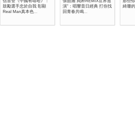
信首登《中國有嘻哈》：
張韶涵“純粹REMIX世界巡
那些你
鼓勵選手忠於自我 彰顯
演”：唱響昔日經典 打你找
綺珊
Real Man真本色...
回青春共鳴...