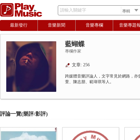
請輸入關鍵字
最新發行
音樂新聞
音樂專欄
音樂專題
藍蝴蝶
專欄作家
文章: 256
跨媒體音樂評論人，文字常見於網路，亦
萱、陳志朋、範瑋琪等人。
評論一覽(樂評/影評)