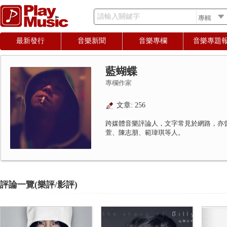
請輸入關鍵字
最新發行
音樂新聞
音樂專欄
音樂專題
藍蝴蝶
專欄作家
文章: 256
跨媒體音樂評論人，文字常見於網路，亦
萱、陳志朋、範瑋琪等人。
評論一覽(樂評/影評)