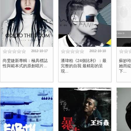
2012-10-17
2012-10-10
尚雯婕新專輯：極具標誌
潘瑋柏《24個比利》：最
蘇妙
性與範本式的原創唱片...
完整的自我 最精彩的呈
她而綻
現...
下...