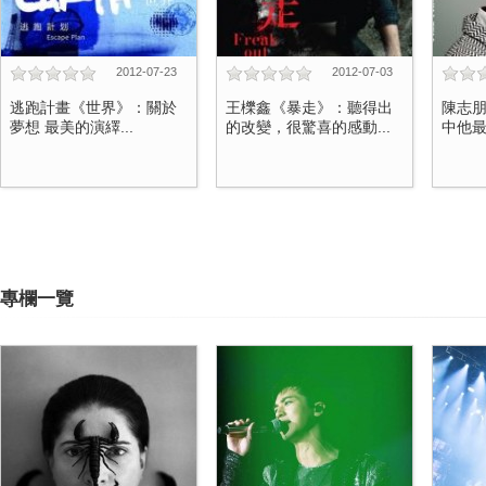
2012-07-23
2012-07-03
逃跑計畫《世界》：關於
王櫟鑫《暴走》：聽得出
陳志朋
夢想 最美的演繹...
的改變，很驚喜的感動...
中他最
專欄一覽