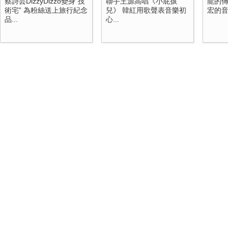
蔡詩芸DizzyDizzo變身“技
聯手王源高唱《小屁孩
龍的傳
術宅” 為粉絲送上旅行紀念
兒》 韓紅用歌聲表音樂初
宏的
品...
心...