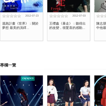
2012-07-23
2012-07-03
逃跑計畫《世界》：關於
王櫟鑫《暴走》：聽得出
陳志朋
夢想 最美的演繹...
的改變，很驚喜的感動...
中他最
專欄一覽