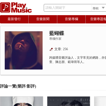
請輸入關鍵字
最新發行
音樂新聞
音樂專欄
音樂專題
藍蝴蝶
專欄作家
文章: 256
跨媒體音樂評論人，文字常見於網路，亦
萱、陳志朋、範瑋琪等人。
評論一覽(樂評/影評)