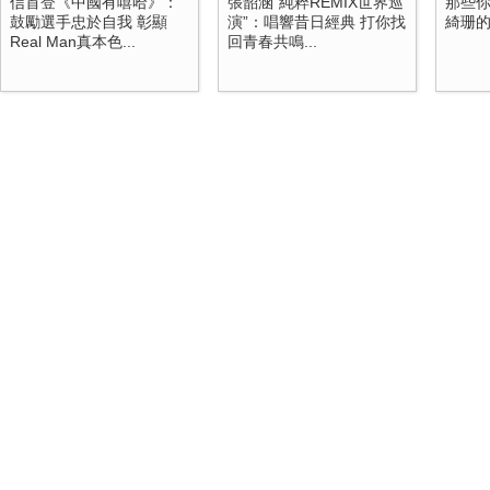
信首登《中國有嘻哈》：
張韶涵“純粹REMIX世界巡
那些你
鼓勵選手忠於自我 彰顯
演”：唱響昔日經典 打你找
綺珊
Real Man真本色...
回青春共鳴...