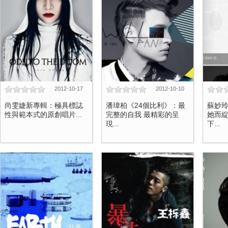
2012-10-17
2012-10-10
尚雯婕新專輯：極具標誌
潘瑋柏《24個比利》：最
蘇妙
性與範本式的原創唱片...
完整的自我 最精彩的呈
她而綻
現...
下...