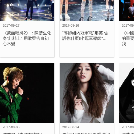
2017-09-27
2017-09-16
2017-09
《蒙面唱將2》：陳楚生化
“導師組內冠軍戰”那英 告
《中
身“紅騎士” 用歌聲告白初
訴你什麼叫“冠軍導師”...
的重要
心不變...
我！...
2017-09-05
2017-08-24
2017-08