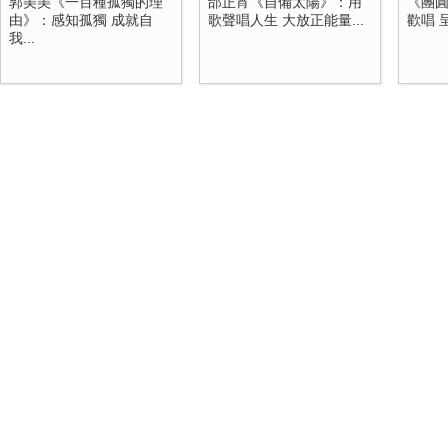
郭美美《一百種孤獨的理
邰正宵《自備太陽》：用
《團
由》：感知孤獨 成就自
歌聲唱人生 大放正能量...
歡唱 
我...