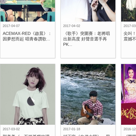
2017-04-07
2017-04-02
2017-03
ACEMAX-RED《啟晨》：
《歌手》突圍賽：老將唱
尖叫！周
因夢想而起 唱青春讚歌...
出新高度 好聲音選手再
震撼不
PK...
2017-03-02
2017-01-18
2016-12