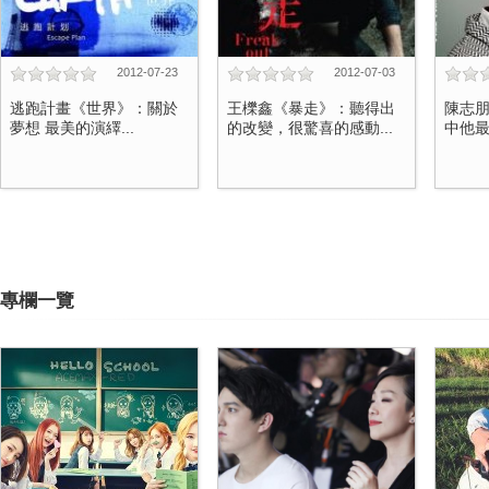
2012-07-23
2012-07-03
逃跑計畫《世界》：關於
王櫟鑫《暴走》：聽得出
陳志朋
夢想 最美的演繹...
的改變，很驚喜的感動...
中他最
專欄一覽