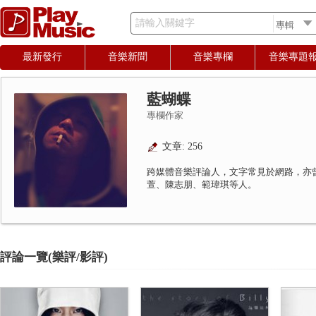
請輸入關鍵字
最新發行
音樂新聞
音樂專欄
音樂專題
藍蝴蝶
專欄作家
文章: 256
跨媒體音樂評論人，文字常見於網路，亦
萱、陳志朋、範瑋琪等人。
評論一覽(樂評/影評)