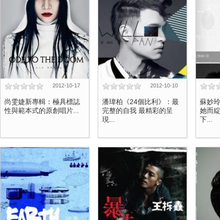
2012-10-17
2012-10-10
尚雯婕新專輯：極具標誌
潘瑋柏《24個比利》：最
蘇妙
性與範本式的原創唱片...
完整的自我 最精彩的呈
她而綻
現...
下...