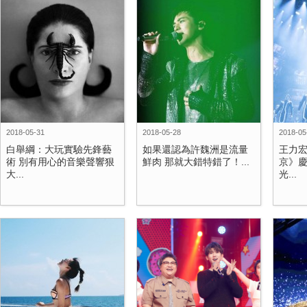
2018-05-31
2018-05-28
2018-05
白舉綱：大玩實驗先鋒藝
如果還認為許魏洲是流量
王力
術 別有用心的音樂聲響狠
鮮肉 那就大錯特錯了！...
京》慶
大...
光...