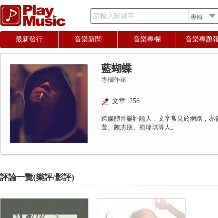
請輸入關鍵字
最新發行
音樂新聞
音樂專欄
音樂專題
藍蝴蝶
專欄作家
文章: 256
跨媒體音樂評論人，文字常見於網路，亦
萱、陳志朋、範瑋琪等人。
評論一覽(樂評/影評)