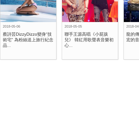
2018-05-06
2018-05-05
2018-04
蔡詩芸DizzyDizzo變身“技
聯手王源高唱《小屁孩
龍的傳
術宅” 為粉絲送上旅行紀念
兒》 韓紅用歌聲表音樂初
宏的
品...
心...