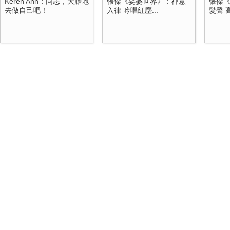
Keren Ann：同志，大膽地
張傑《娑婆世界》：禪意
張傑
去做自己吧！
入律 吟唱紅塵...
髮聲 