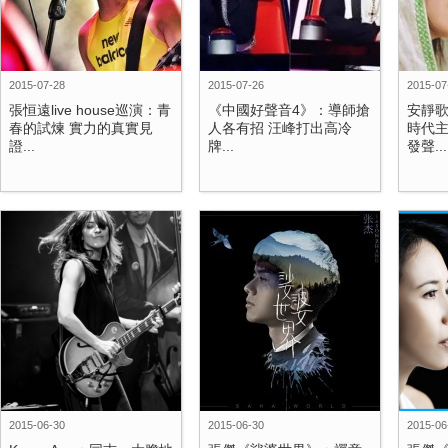
2015-07-28
2015-07-26
2015-07
張恒遠live house巡演：青
《中國好聲音4》：導師搶
安靜歌
春的試煉 實力的真實見
人各有招 汪峰打出高冷
時代
證...
牌...
發聲...
2015-06-30
2015-06-30
2015-06