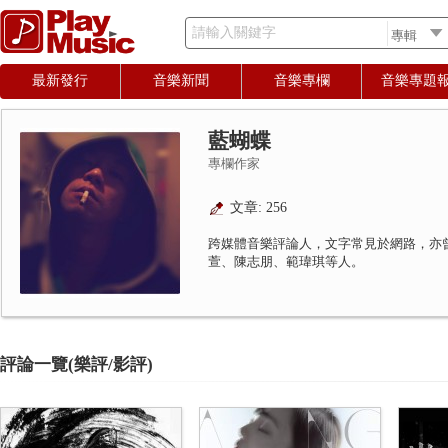
請輸入關鍵字
最新發行
音樂新聞
音樂專欄
音樂專題
藍蝴蝶
專欄作家
文章: 256
跨媒體音樂評論人，文字常見於網路，亦
萱、陳志朋、範瑋琪等人。
評論一覽(樂評/影評)