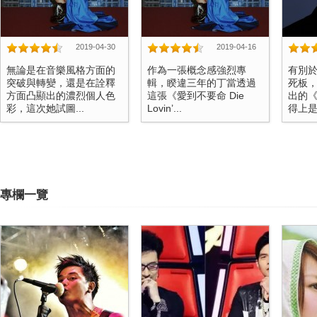
2019-04-30
2019-04-16
無論是在音樂風格方面的
作為一張概念感強烈專
有別於
突破與轉變，還是在詮釋
輯，睽違三年的丁當透過
死板
方面凸顯出的濃烈個人色
這張《愛到不要命 Die
出的
彩，這次她試圖...
Lovin’...
得上是一
專欄一覽