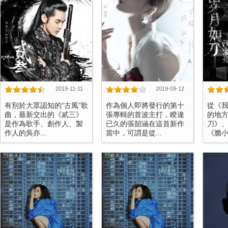
2019-11-11
2019-09-12
有別於大眾認知的“古風”歌
作為個人即將發行的第十
從《
曲，最新交出的《貳三》
張專輯的首波主打，睽違
的地
是作為歌手、創作人、製
已久的張韶涵在這首新作
刀》
作人的吳亦...
當中，可謂是從...
《膽小