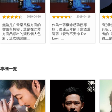
2019-04-30
2019-04-16
無論是在音樂風格方面的
作為一張概念感強烈專
有別於
突破與轉變，還是在詮釋
輯，睽違三年的丁當透過
死板
方面凸顯出的濃烈個人色
這張《愛到不要命 Die
出的
彩，這次她試圖...
Lovin’...
得上是一
專欄一覽