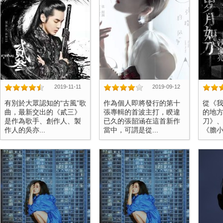
2019-11-11
2019-09-12
有別於大眾認知的“古風”歌
作為個人即將發行的第十
從《
曲，最新交出的《貳三》
張專輯的首波主打，睽違
的地
是作為歌手、創作人、製
已久的張韶涵在這首新作
刀》
作人的吳亦...
當中，可謂是從...
《膽小