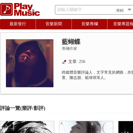
請輸入關鍵字
最新發行
音樂新聞
音樂專欄
音樂專題
藍蝴蝶
專欄作家
文章: 256
跨媒體音樂評論人，文字常見於網路，亦
萱、陳志朋、範瑋琪等人。
評論一覽(樂評/影評)