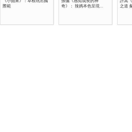
《小蘋果》：草根玩出國
孫儷《感知成長的神
許嵩
際範
奇》： 辣媽本色呈現...
之道 粲