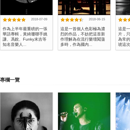
2018-07-09
2018-06-15
作為上半年最重磅的一張
這是一首個人色彩極為濃
這是一
華語專輯，黃綺珊聯手姚
烈的作品，不妨把這首新
片，
謙、馮銳、Funky末吉等
作理解為在流行樂壇闖蕩
為常的
知名音樂人...
多時，作為國內...
琥這次交
專欄一覽