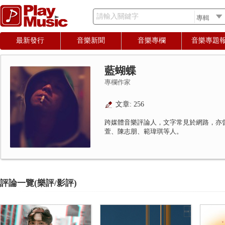
請輸入關鍵字
最新發行
音樂新聞
音樂專欄
音樂專題
藍蝴蝶
專欄作家
文章: 256
跨媒體音樂評論人，文字常見於網路，亦
萱、陳志朋、範瑋琪等人。
評論一覽(樂評/影評)