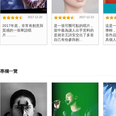
2017-12-20
2017-12-13
2017年底，非常有創意與
是一張可圈可點的唱片，
這是
質感的一張華語唱
當中最為讓人出乎意料的
專輯
片……...
是就非王詩安交出了多首
首作
自己有份參與創...
具個人
專欄一覽