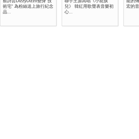
蔡詩芸DizzyDizzo變身“技
聯手王源高唱《小屁孩
龍的傳
術宅” 為粉絲送上旅行紀念
兒》 韓紅用歌聲表音樂初
宏的
品...
心...