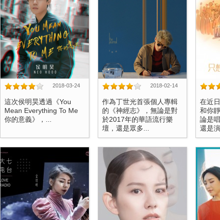
2018-03-24
2018-02-14
這次侯明昊透過《You
作為丁世光首張個人專輯
在近
Mean Everything To Me
的《神經志》，無論是對
和你
你的意義》，...
於2017年的華語流行樂
論是
壇，還是眾多...
還是演