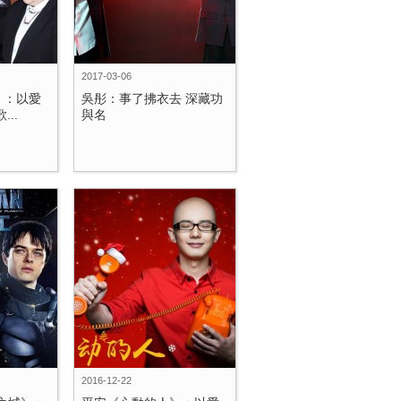
2017-03-06
》：以愛
吳彤：事了拂衣去 深藏功
..
與名
2016-12-22