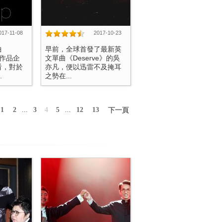
017-11-08
2017-10-23
曲
​早前，全球首發了最新英
從作品企
文單曲《Deserve》的吳
看，對於
亦凡，便以迅雷不及掩耳
.
之勢在...
1
2
...
3
4
5
...
12
13
下一頁