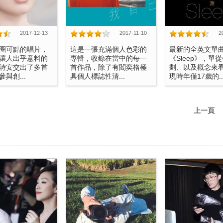
2017-12-13
2017-11-10
2
圈可點的唱片，
這是一張充滿個人色彩的
最新的全英文單
讓人出乎意料的
專輯，收錄在當中的每一
《Sleep》，單
詩安交出了多首
首作品，除了有閻奕格極
劃、以及概念來
與創...
具個人標誌性清...
現時年僅17歲的..
上一頁