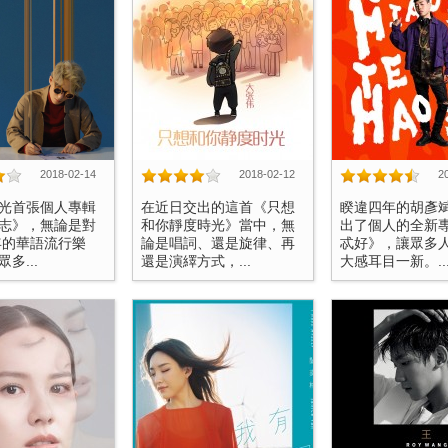
2018-02-14
2018-02-12
2
光首張個人專輯
在近日交出的這首《只想
睽違四年的胡彥
志》，無論是對
和你靜度時光》當中，無
出了個人的全新
7年的華語流行樂
論是唱詞、還是旋律、再
忒好》，讓眾多
多...
還是演繹方式，...
大感耳目一新。..