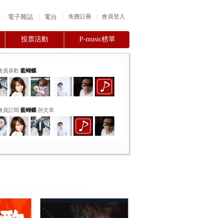
|
|
|
電子雜誌
電台
|
免費註冊
會員登入
投票活動
P-music榜單
會員喜歡
藍蝴蝶
會員訂閱
藍蝴蝶
的文章