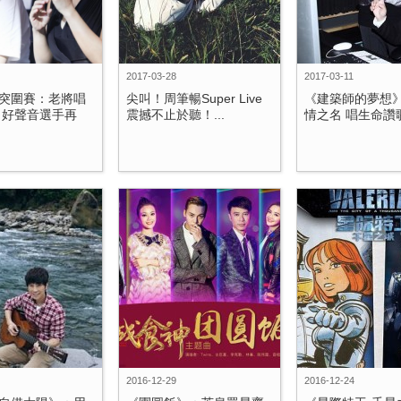
2017-03-28
2017-03-11
突圍賽：老將唱
尖叫！周筆暢Super Live
《建築師的夢想
 好聲音選手再
震撼不止於聽！...
情之名 唱生命讚歌.
2016-12-29
2016-12-24