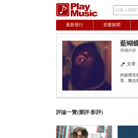
請輸入關鍵
最新發行
音樂新聞
藍蝴
專欄作家
文章: 
跨媒體音
萱、陳志
評論一覽(樂評/影評)