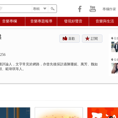
字
專欄作家
音樂專欄
音樂專題報導
發現好聲音
音樂與生活
蝶
喜歡
訂閱
6
位
256
6
位
樂評論人，文字常見於網路，亦曾先後採訪過陳珊妮、萬芳、魏如
朋、範瑋琪等人。