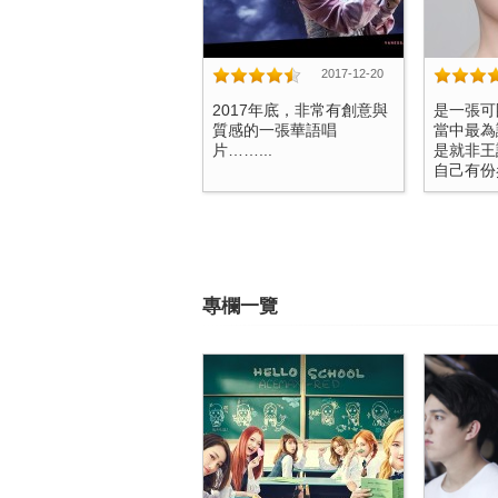
2017-12-20
2017年底，非常有創意與
是一張可
質感的一張華語唱
當中最為
片……...
是就非王
自己有份參
專欄一覽