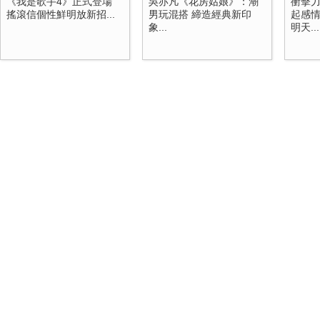
《我是歌手4》正式登場
吳亦凡《花房姑娘》：潮
衝擊
搖滾信個性鮮明放新招...
男玩混搭 締造經典新印
起感情
象...
明天...