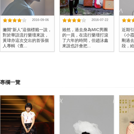
2016-09-06
2016-07-22
撇開“新人”這個標籤一說，
雖然，過去身為MIC男團
近期
對於華語流行樂壇來說，
的一員，在流行樂壇打滾
《小
黃瑋亦這次交出的首張個
了六年的時間，但趙泳鑫
剛過去
人專輯《查...
來說也許會把...
段，給了
專欄一覽