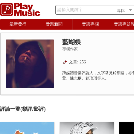
請輸入關鍵字
最新發行
音樂新聞
音樂專欄
音樂專題
藍蝴蝶
專欄作家
文章: 256
跨媒體音樂評論人，文字常見於網路，亦
萱、陳志朋、範瑋琪等人。
評論一覽(樂評/影評)