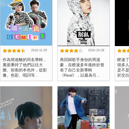
2016-11-29
2016-10-28
作為簡迷離的同名專輯，
再回歸歌手身份的周湯
睽違
裏面秉持了他們以往大
豪，在睽違多年後終於發
很多
膽、前衛的本色外，從影
表了自己全新專輯
是不
像、色彩、唱詞等...
《Real》，以最為引...
於交出