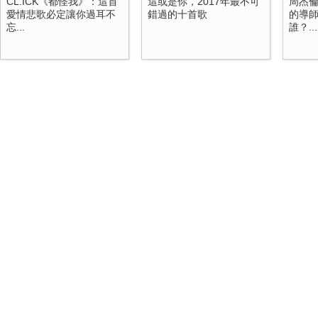
CL.ICK《都怪我》：這首
這或是你，2017年最不可
周杰倫
愛情悲歌必定讓你過耳不
錯過的十首歌
的導
忘...
誰？...