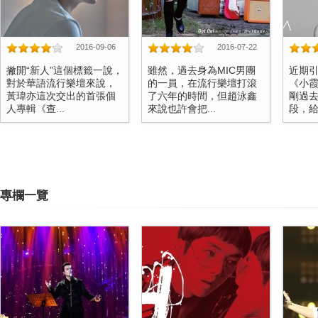
2016-09-06
2016-07-22
撇開“新人”這個標籤一說，
雖然，過去身為MIC男團
近期
對於華語流行樂壇來說，
的一員，在流行樂壇打滾
《小
黃瑋亦這次交出的首張個
了六年的時間，但趙泳鑫
剛過去
人專輯《查...
來說也許會把...
段，給了
專欄一覽