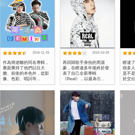
2016-11-29
2016-10-28
作為簡迷離的同名專輯，
再回歸歌手身份的周湯
睽違
裏面秉持了他們以往大
豪，在睽違多年後終於發
很多
膽、前衛的本色外，從影
表了自己全新專輯
是不
像、色彩、唱詞等...
《Real》，以最為引...
於交出