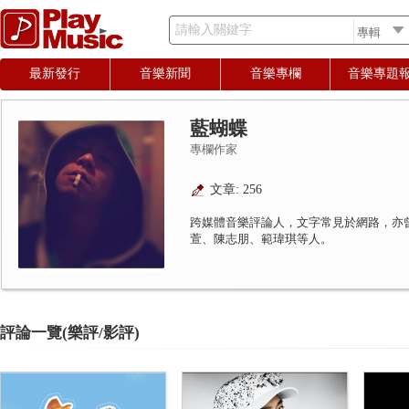
請輸入關鍵字
最新發行
音樂新聞
音樂專欄
音樂專題
藍蝴蝶
專欄作家
文章: 256
跨媒體音樂評論人，文字常見於網路，亦
萱、陳志朋、範瑋琪等人。
評論一覽(樂評/影評)