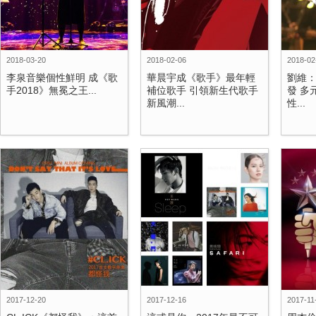
2018-03-20
2018-02-06
2018-02
李泉音樂個性鮮明 成《歌
華晨宇成《歌手》最年輕
劉維
手2018》無冕之王...
補位歌手 引領新生代歌手
發 多
新風潮...
性...
2017-12-20
2017-12-16
2017-11