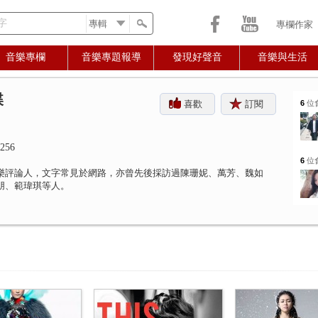
字
專欄作家
音樂專欄
音樂專題報導
發現好聲音
音樂與生活
蝶
喜歡
訂閱
6
位
256
6
位
樂評論人，文字常見於網路，亦曾先後採訪過陳珊妮、萬芳、魏如
朋、範瑋琪等人。