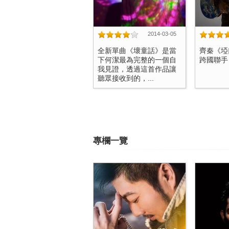
2014-03-05
全新單曲《壞童話》是當
齊秦《埡
下何潔最為完整的一個自
跨國聯手 
我見證，透過這首作品讓
聽眾接收到的，...
專欄一覽