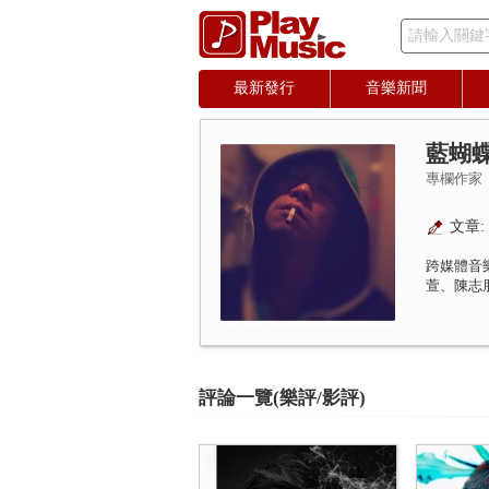
請輸入關鍵
最新發行
音樂新聞
藍蝴
專欄作家
文章: 
跨媒體音
萱、陳志
評論一覽(樂評/影評)