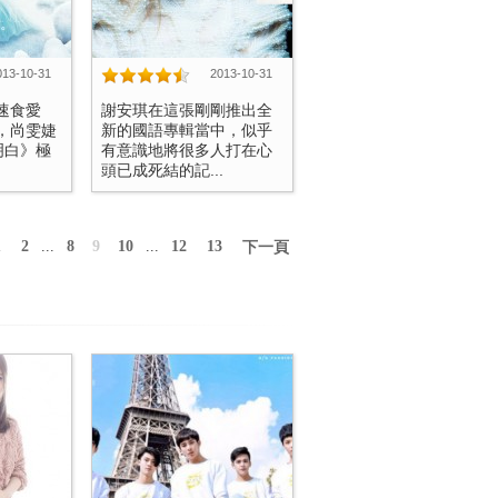
013-10-31
2013-10-31
速食愛
謝安琪在這張剛剛推出全
，尚雯婕
新的國語專輯當中，似乎
明白》極
有意識地將很多人打在心
頭已成死結的記...
1
2
...
8
9
10
...
12
13
下一頁