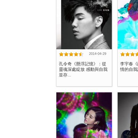
2014-04-29
孔令奇《懸浮記憶》：從
李宇春《
靈魂深處綻放 感動與自我
情的自我詮
並存...