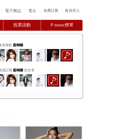
|
|
|
電子雜誌
電台
|
免費註冊
會員登入
投票活動
P-music榜單
會員喜歡
藍蝴蝶
會員訂閱
藍蝴蝶
的文章