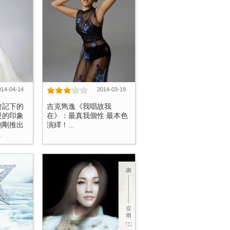
014-04-14
2014-03-19
曾記下的
吉克雋逸《我唱故我
夏的印象
在》：最真我個性 最本色
剛剛推出
演繹！...
.