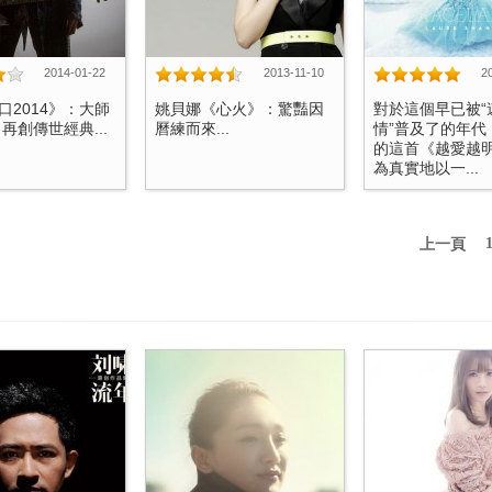
2014-01-22
2013-11-10
2
口2014》：大師
姚貝娜《心火》：驚豔因
對於這個早已被“
再創傳世經典...
曆練而來...
情”普及了的年代
的這首《越愛越
為真實地以一...
上一頁