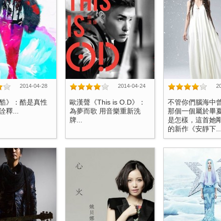
2014-04-28
2014-04-24
2
酷》：酷是真性
歐漢聲《This is O.D》：
不管你們腦海中
釋...
為夢而歌 用音樂重新洗
那個一個屬於畢
牌...
是怎樣，這首她
的新作《安靜下..