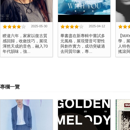
2025-05-30
2025-04-12
睽違六年，家家以復古質
畢書盡在新專輯中嘗試多
【MA
感回歸，收斂技巧，展現
元風格，展現聲音可塑性
學，
渾然天成的音色，融入70
與創作實力，成功突破過
人特
年代韻味，強...
去同質印象，專...
搖滾與抒
專欄一覽