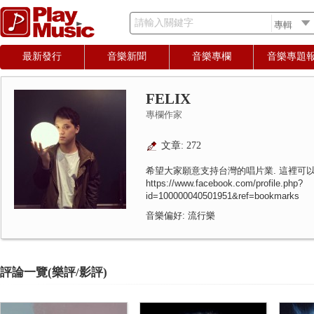
請輸入關鍵字
最新發行
音樂新聞
音樂專欄
音樂專題
FELIX
專欄作家
文章: 272
希望大家願意支持台灣的唱片業. 這裡可以
https://www.facebook.com/profile.php?
id=100000040501951&ref=bookmarks
音樂偏好: 流行樂
評論一覽(樂評/影評)