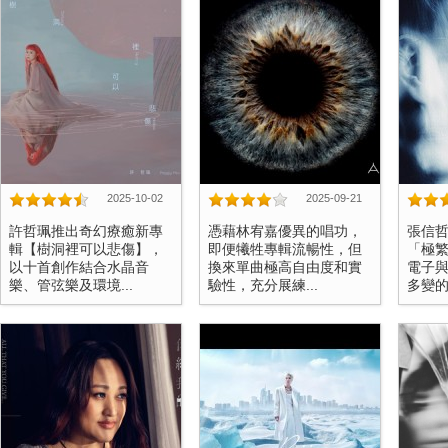
2025-10-02
2025-09-21
許哲珮推出奇幻療癒新專
憑藉林宥嘉優異的唱功，
張信
輯【樹洞裡可以悲傷】，
即便犧牲專輯流暢性，但
「極
以十首創作結合水晶音
換來單曲極高自由度和實
電子
樂、管弦樂及環境...
驗性，充分展練...
多變的