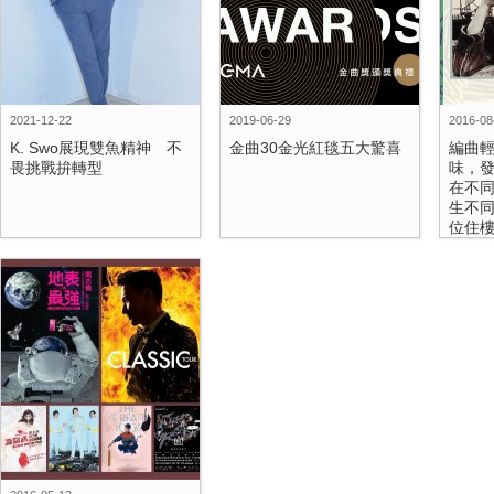
2021-12-22
2019-06-29
2016-08
K. Swo展現雙魚精神 不
金曲30金光紅毯五大驚喜
編曲
畏挑戰拚轉型
味，發
在不
生不
位住樓.