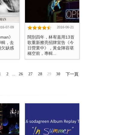
016-07-09
2016-06-21
oman》
闊別四年，林宥嘉用13首
專輯，去
歌重新擦亮招牌宣告《今
剩欠缺感
日營業中》，黃金陣容堪
稱空前，專輯...
1
2
...
26
27
28
29
30
下一頁