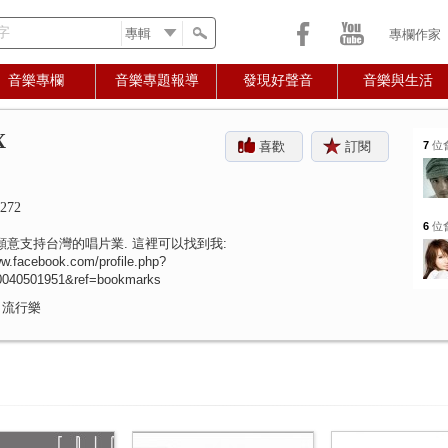
字
專欄作家
音樂專欄
音樂專題報導
發現好聲音
音樂與生活
X
喜歡
訂閱
7
位
272
6
位
願意支持台灣的唱片業. 這裡可以找到我:
ww.facebook.com/profile.php?
0040501951&ref=bookmarks
 流行樂