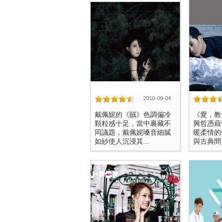
2016-09-04
戴佩妮的《賊》色調偏冷
《愛，教
顆粒感十足，當中裹藏不
興哲憑藉
同議題，戴佩妮嗓音細膩
暖柔情的
如紗使人沉浸其...
與古典間，