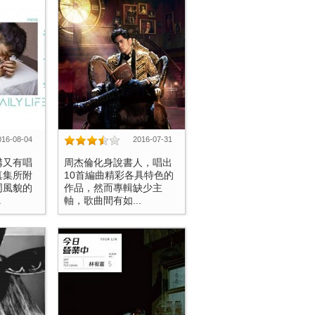
016-08-04
2016-07-31
溝又有唱
周杰倫化身說書人，唱出
真集所附
10首編曲精彩各具特色的
同風貌的
作品，然而專輯缺少主
.
軸，歌曲間有如...