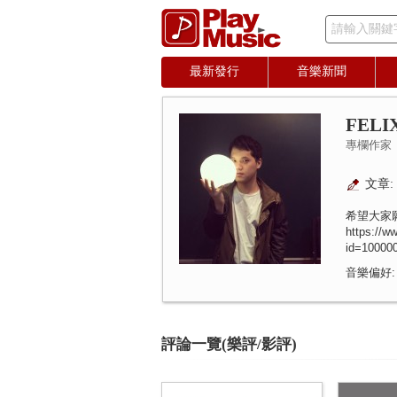
請輸入關鍵
最新發行
音樂新聞
FELI
專欄作家
文章: 
希望大家
https://w
id=10000
音樂偏好:
評論一覽(樂評/影評)