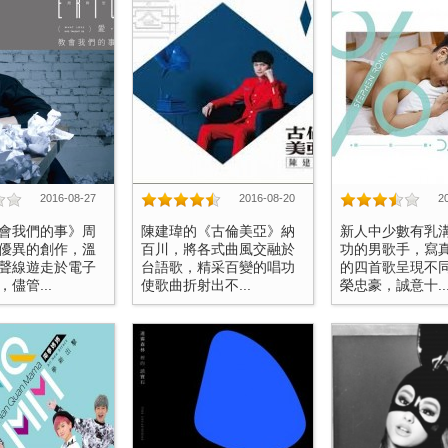
2016-08-27
2016-08-20
2
會我們的事》周
陳建瑋的《古倫美亞》納
新人中少數有乳
優異的創作，溫
百川，將各式曲風交融於
功的男歌手，寫
聲線遊走於電子
台語歌，精采百變的唱功
的四首歌呈現不
儘管...
使歌曲折射出不...
榮忠豪，誠意十..