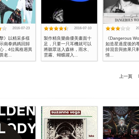
2016-07-23
2016-07-10
2
擊》以精采多樣
製作精良樂曲優美畫面十
《Dangerous W
示南拳媽媽回歸
足，只要一只耳機就可以
如造星過度後的
心，4位風格迥異
將聽眾送入森林，雨水、
掉混音與效果只
老...
雲霧、蝴蝶躍入...
情...
上一頁