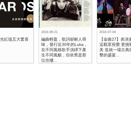
2016-08-21
2016-07-04
金光紅毯五大驚喜
編曲輕盈，歌詞卻耐人尋
【金曲27】表演
味，發行近30年的Luka，
逗觀眾視覺 更挑
在不同風格歌手演繹下產
美 造就一場古典
生不同風貌，但依舊是那
擊的盛宴...
位住樓...