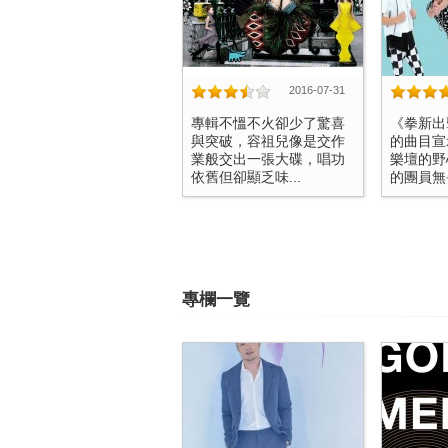
2016-07-31
專輯不慍不火卻少了驚喜
《拳新出
與突破，容祖兒像是交作
的曲目宣
業般交出一張大碟，唱功
樂壇的野
依舊但卻顯乏味...
的團員無畏
專欄一覽