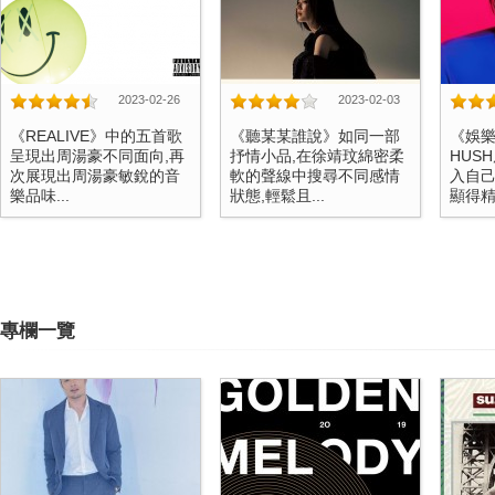
2023-02-26
2023-02-03
《REALIVE》中的五首歌
《聽某某誰說》如同一部
《娛
呈現出周湯豪不同面向,再
抒情小品,在徐靖玟綿密柔
HUS
次展現出周湯豪敏銳的音
軟的聲線中搜尋不同感情
入自己
樂品味...
狀態,輕鬆且...
顯得精
專欄一覽