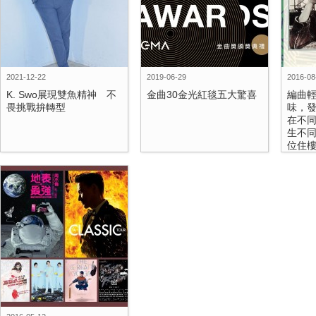
2021-12-22
2019-06-29
2016-08
K. Swo展現雙魚精神 不
金曲30金光紅毯五大驚喜
編曲
畏挑戰拚轉型
味，發
在不
生不
位住樓.