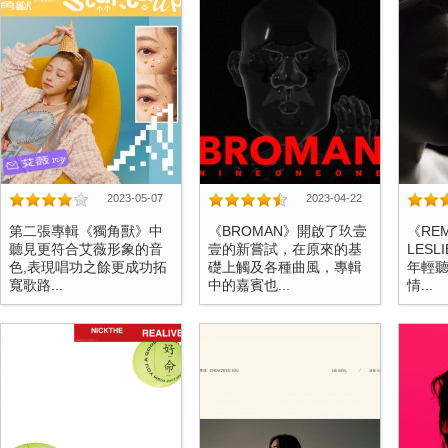
2023-05-07
2023-04-22
第二張專輯《獨角獸》中
《BROMAN》開啟了玖壹
《REM
聽見更符合艾薇形象的音
壹的新嘗試，在原來的基
LES
色,表現唱功之餘更成功拓
礎上觸及各種曲風，專輯
年輕聽
寬歌路...
中的嘉賓也...
情...