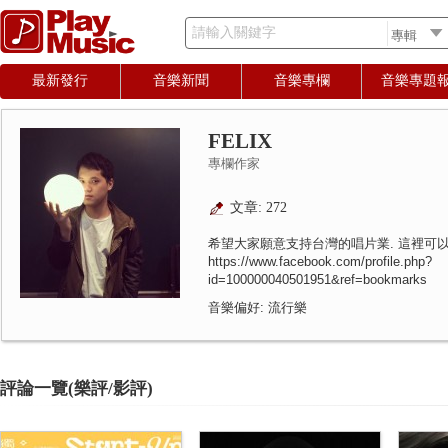
請輸入關鍵字
最新發行
音樂新聞
音樂專欄
音樂專題
FELIX
專欄作家
文章: 272
希望大家願意支持台灣的唱片業. 這裡可以
https://www.facebook.com/profile.php?
id=100000040501951&ref=bookmarks
音樂偏好: 流行樂
評論一覽(樂評/影評)