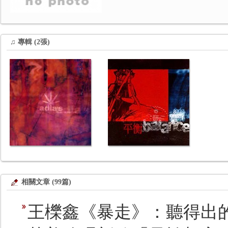
♫ 專輯 (2張)
相關文章 (99篇)
王櫟鑫《暴走》：聽得出