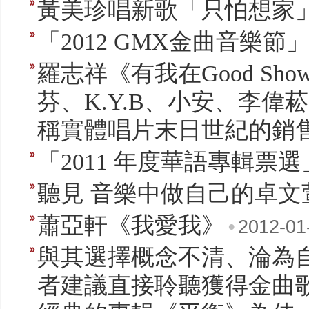
黃美珍唱新歌「只怕想家
「2012 GMX金曲音樂
羅志祥《有我在Good S
芬、K.Y.B、小安、李
稱實體唱片末日世紀的銷
「2011 年度華語專輯票
聽見 音樂中做自己的卓文
蕭亞軒《我愛我》
•
2012-01
與其選擇概念不清、淪為
者建議直接聆聽獲得金曲