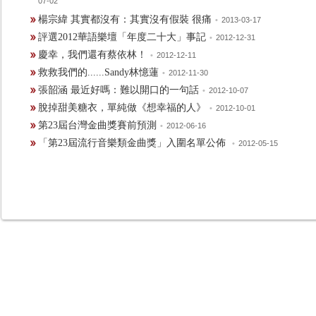
07-02
楊宗緯 其實都沒有：其實沒有假裝 很痛
•
2013-03-17
評選2012華語樂壇「年度二十大」事記
•
2012-12-31
慶幸，我們還有蔡依林！
•
2012-12-11
救救我們的......Sandy林憶蓮
•
2012-11-30
張韶涵 最近好嗎：難以開口的一句話
•
2012-10-07
脫掉甜美糖衣，單純做《想幸福的人》
•
2012-10-01
第23屆台灣金曲獎賽前預測
•
2012-06-16
「第23屆流行音樂類金曲獎」入圍名單公佈
•
2012-05-15