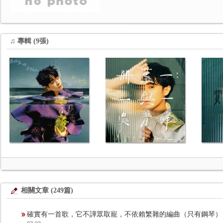
♫ 專輯 (9張)
相關文章 (249篇)
確實有一首歌，它不譁眾取寵，不依賴繁雜的編曲（只有鋼琴）