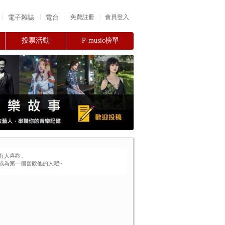
|
|
|
電子雜誌
電台
|
免費註冊
會員登入
投票活動
P-music榜單
有人喜歡
.
成為第一個喜歡他的人吧~