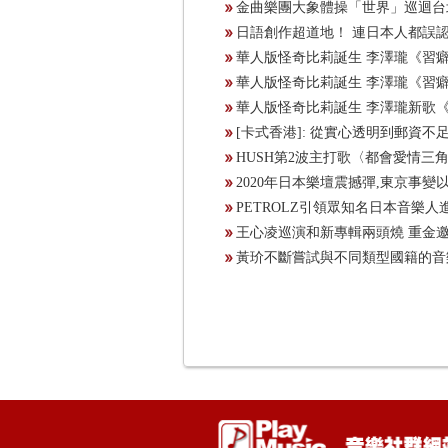
金曲樂團大象體操「世界」巡迴台北旗艦
日語創作超道地！ 連日本人都誤
華人版怪奇比莉誕生 李澤瓏《習
華人版怪奇比莉誕生 李澤瓏《習
華人版怪奇比莉誕生 李澤瓏新歌
[卡式香港]: 從實心透明到郵資不
HUSH第2波主打歌〈都會愛情三角習題
2020年日本樂壇震撼彈,東京事變
PETROLZ引領眾知名日本音樂
王心凌巡演和新專輯兩頭燒 重金邀
黃玠不斷嘗試與不同類型國籍的音