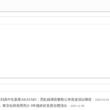
l Love～到高中生新星AKASAKI：霓虹綠洲音樂祭公布首波演出陣容
•
2025-03-03
演唱會」東京站與長岡亮介 8年後終於首度合體演出
•
2024-11-08