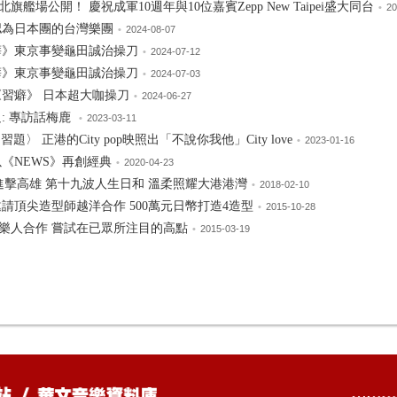
場公開！ 慶祝成軍10週年與10位嘉賓Zepp New Taipei盛大同台
•
20
認為日本團的台灣樂團
•
2024-08-07
癖》東京事變龜田誠治操刀
•
2024-07-12
癖》東京事變龜田誠治操刀
•
2024-07-03
《習癖》 日本超大咖操刀
•
2024-06-27
足: 專訪話梅鹿
•
2023-03-11
〉 正港的City pop映照出「不說你我他」City love
•
2023-01-16
以《NEWS》再創經典
•
2020-04-23
人進擊高雄 第十九波人生日和 溫柔照耀大港港灣
•
2018-02-10
請頂尖造型師越洋合作 500萬元日幣打造4造型
•
2015-10-28
樂人合作 嘗試在已眾所注目的高點
•
2015-03-19