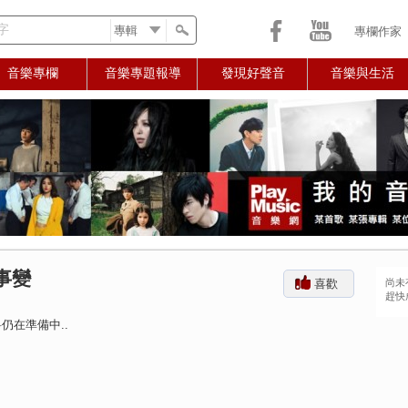
字
專欄作家
音樂專欄
音樂專題報導
發現好聲音
音樂與生活
事變
喜歡
尚未
趕快
仍在準備中..