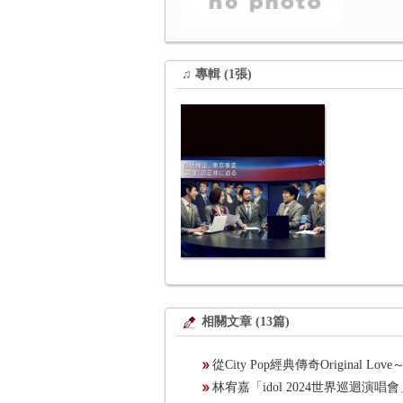
♫ 專輯 (1張)
相關文章 (13篇)
從City Pop經典傳奇Origina
林宥嘉「idol 2024世界巡迴