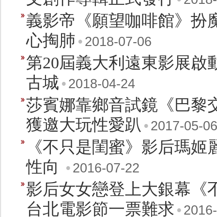
義影帝《願望咖啡館》扮
心掏肺
•
2018-07-06
第20屆義大利遠東影展啟
古城
•
2018-04-24
莎賓娜靠鄉音試鏡《巴黎交
獲邀大玩性愛趴
•
2017-05-0
《不只是閨蜜》影后瑪姬
性向
•
2016-07-22
影后女女戀登上大銀幕《
台北電影節一票難求
•
2016-