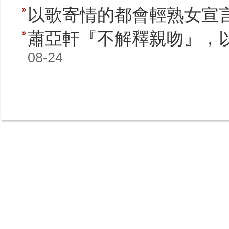
以歌寄情的都會輕熟女宣
蕭亞軒『不解釋親吻』，
08-24