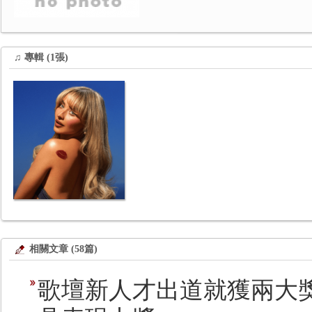
♫ 專輯 (1張)
相關文章 (58篇)
歌壇新人才出道就獲兩大