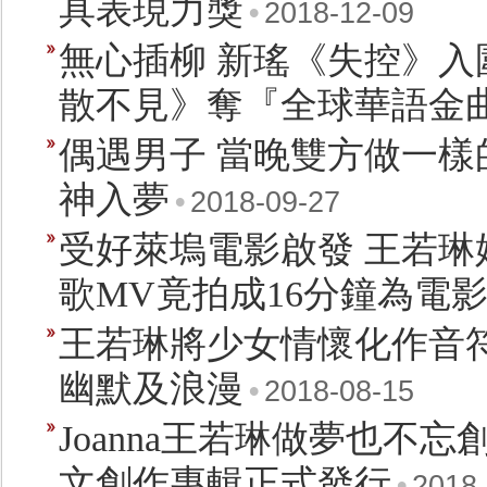
具表現力獎
•
2018-12-09
無心插柳 新瑤《失控》入
散不見》奪『全球華語金
偶遇男子 當晚雙方做一樣
神入夢
•
2018-09-27
受好萊塢電影啟發 王若琳
歌MV竟拍成16分鐘為電
王若琳將少女情懷化作音符
幽默及浪漫
•
2018-08-15
Joanna王若琳做夢也不
文創作專輯正式發行
•
2018-