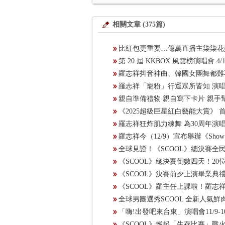
相關文章 (375篇)
比紅包更重要…億萬直播主柒柒花
第 20 屆 KKBOX 風雲榜演唱會 4/
羅志祥抖音神曲、韓國女團舞都難
羅志祥「寵粉」行逕眾所皆知 演
親自準備禮物 親自寫下卡片 親手幫粉
《2025超級巨星紅白藝能大賞》
羅志祥狂炸肌力練舞 為30周年演
羅志祥今（12/9）宣布舉辦《Sho
全球見證！《SCOOL》總決賽全
《SCOOL》總決賽倒數四天！2
《SCOOL》決賽前夕上演畢業典
《SCOOL》羅主任上課啦！羅
全球男團選秀SCOOL 全新人氣
「嗨!出發吧來台東」演唱會11/9-1
《SCOOL》燃起「生存比賽」