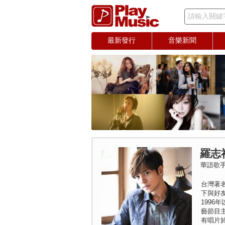
請輸入關鍵
最新發行
音樂新聞
羅志祥
華語歌
台灣著
下與好友
199
藝節目
有唱片