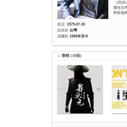
（201
後在台
村拓哉
生日:
1979-07-30
出生於
台灣
活躍於
1996年至今
♫ 專輯 (10張)