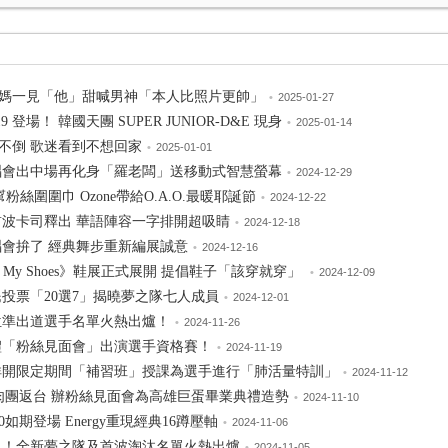
媽一見「他」甜喊男神「本人比照片更帥」
•
2025-01-27
19 登場！ 韓國天團 SUPER JUNIOR-D&E 現身
•
2025-01-14
不倒 歌迷看到不想回家
•
2025-01-01
唱會出中場再化身「羅老闆」送移動式智慧螢幕
•
2024-12-29
絲圍圍巾 Ozone帶給O.A.O.最暖耶誕節
•
2024-12-22
 首波卡司釋出 華語陣容一字排開超吸睛
•
2024-12-18
唱會拚了 經典舞步重新編展誠意
•
2024-12-16
w My Shoes》鞋展正式展開 提倡鞋子「該穿就穿」
•
2024-12-09
民投票「20選7」揭曉夢之隊七人成員
•
2024-12-01
0位準出道選手名單火熱出爐！
•
2024-11-26
禮「粉絲見面會」出演選手資格賽！
•
2024-11-19
志祥開限定期間「補習班」授課為選手進行「肺活量特訓」
•
2024-11-12
鮮肉團返台 辦粉絲見面會為高雄巨蛋畢業典禮造勢
•
2024-11-10
0如期登場 Energy重現經典16蹲壓軸
•
2024-11-06
戰火！全新夢之隊及首波淘汰名單火熱出爐
•
2024-11-05