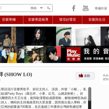
字
專欄作家
音樂專欄
音樂專題報導
發現好聲音
音樂與生活
 (SHOW LO)
喜歡
尚未
趕快
手
名華語流行音樂男歌手、節目主持人、演員，外號「小豬」。私
組成Party Boys（羅志祥、小葦、紅毛、山姆及軟軟）。於
6年以團體四大天王出道，後與歐漢聲組成羅密歐，解散後轉型為綜
主持人，獨特的主持風格受到大眾喜愛，因而推出個人專輯，所
於亞洲的銷量逾700萬張，並且連續三年獲得台灣銷售總冠軍