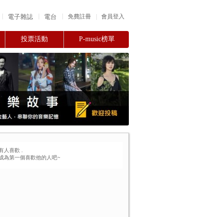
|
|
|
電子雜誌
電台
|
免費註冊
會員登入
投票活動
P-music榜單
有人喜歡
.
成為第一個喜歡他的人吧~