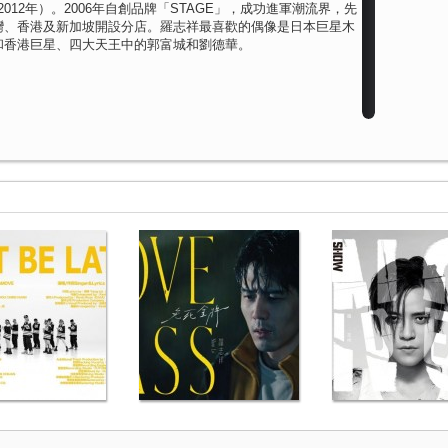
0-2012年）。2006年自創品牌「STAGE」，成功進軍潮流界，先
灣、香港及新加坡開設分店。羅志祥最喜歡的偶像是日本巨星木
和香港巨星、四大天王中的郭富城和劉德華。