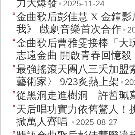
力大爆發
•
2025-11-24
金曲歌后彭佳慧 X 金鐘
我》 戲劇音樂首次合作
•
2
金曲歌后曹雅雯接棒「大
志遠金曲 開啟青春回憶殺
最強搖滾天團八三夭加盟索
藝術家〉 9/23炙熱上架
•
20
從黑洞走進樹洞 許哲珮
天后唱功實力依舊驚人！挑
掀萬人齊唱
•
2025-08-27