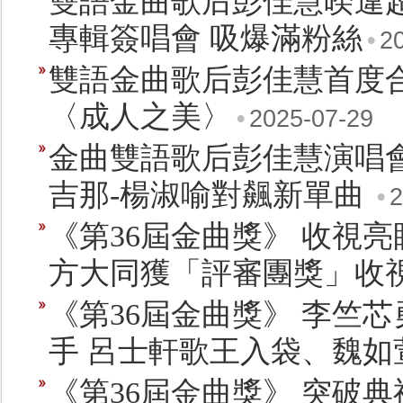
雙語金曲歌后彭佳慧暌違超
專輯簽唱會 吸爆滿粉絲
•
2
雙語金曲歌后彭佳慧首度
〈成人之美〉
•
2025-07-29
金曲雙語歌后彭佳慧演唱會
吉那-楊淑喻對飆新單曲
•
2
《第36屆金曲獎》 收視
方大同獲「評審團獎」收視高
《第36屆金曲獎》 李竺
手 呂士軒歌王入袋、魏如
《第36屆金曲獎》 突破典