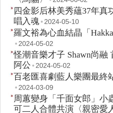
四金影后林美秀蘊37年真
唱入魂
•
2024-05-10
羅文裕為心血結晶「Hakka
•
2024-05-02
怪潮音樂才子 Shawn尚
阿公
•
2024-05-02
百老匯喜劇藍人樂團最終
•
2024-03-09
周蕙變身「千面女郎」小
可二人合體共演〈親密愛