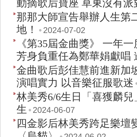
動摘歌后寶座 草東沒有派
那那大師宣告舉辦人生第
地！
•
2024-07-02
《第35屆金曲獎》 一年一
芳身負重任為鄭華娟獻唱
金曲歌后彭佳慧前進新加坡
演唱實力 以音樂征服歌迷
林美秀6/6生日「喜獲麟兒」
生
•
2024-06-07
四金影后林美秀跨足樂壇變身"
〈烏貓〉
•
2024-06-02