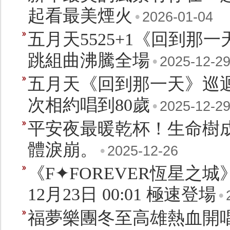
起看最美煙火
•
2026-01-04
五月天5525+1《回到那
跳組曲沸騰全場
•
2025-12-2
五月天《回到那一天》巡迴演
次相約唱到80歲
•
2025-12-2
平安夜最暖乾杯！生命樹成
體淚崩。
•
2025-12-26
《F✦FOREVER恆星之
12月23日 00:01 極速登場
•
福夢樂團冬至高雄熱血開