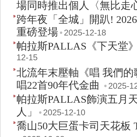
場同時推出個人〈無比走
跨年夜「全城」開趴! 20
重磅登場
•
2025-12-18
帕拉斯PALLAS《下天
12-15
北流年末壓軸《唱 我們
唱22首90年代金曲
•
2025-1
帕拉斯PALLAS飾演五
人」
•
2025-12-10
喬山50大巨蛋卡司天花板 T