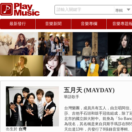
請輸入關鍵字
最新發行
音樂新聞
音樂專欄
音樂專題
五月天 (MAYDAY)
華語歌手
台灣樂團，成員共有五人，由主唱阿信
莎、吉他手石頭和鼓手冠佑組成，除了
北市的國立師大附中。前身為「So Band
為現名，其名稱是來自貝斯手瑪莎在BBS上
出生於
台灣
天出道13年，共發行了8張錄音室專輯