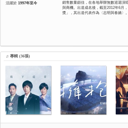
銷售數量頗佳，在各地舉辦無數巡迴演
活躍於
1997年至今
與商機。出道成名後，截至2012年6月
獎」，其出道代表作為〈志明與春嬌〉
♫ 專輯 (36張)