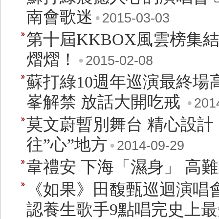
南會歌迷
•
2015-03-03
第十屆KKBOX風雲榜集
熠熠！
•
2015-02-08
蘇打綠10週年巡演最終場
峯解禁 放話大開吃戒
•
201
莫文蔚暫別舞台 精心設計
往”心”地方
•
2014-09-29
韋禮安 下海「濕身」 高
《如果》田馥甄巡迴演唱會 
認養生歌手9點唱完史上