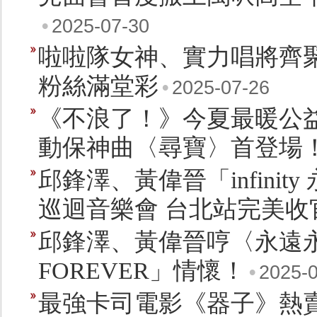
•
2025-07-30
啦啦隊女神、實力唱將齊聚
粉絲滿堂彩
•
2025-07-26
《不浪了！》今夏最暖公益演
動保神曲〈尋寶〉首登場
邱鋒澤、黃偉晉「infinit
巡迴音樂會 台北站完美收
邱鋒澤、黃偉晉哼〈永遠
FOREVER」情懷！
•
2025-
最強卡司電影《器子》熱賣1