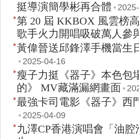
挺導演簡學彬再合體
•
2025-
第 20 屆 KKBOX 風雲
歌手火力開唱吸破萬人參
黃偉晉送邱鋒澤手機當生日禮
•
2025-04-16
瘦子力挺《器子》本色包場
的》 MV藏滿漏網畫面
•
20
最強卡司電影《器子》西門
•
2025-04-09
九澤CP香港演唱會「油腔