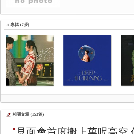
♫ 專輯 (7張)
相關文章 (153篇)
見面會首度搬上萬呎高空