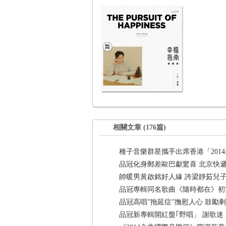
♫ 專輯 (5張)
相關文章 (176篇)
種子音樂群星攜手出席香港「201
品冠化身郵差歐巴獻驚喜 北京快遞