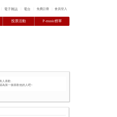
|
|
|
電子雜誌
電台
|
免費註冊
會員登入
投票活動
P-music榜單
有人喜歡
.
成為第一個喜歡他的人吧~