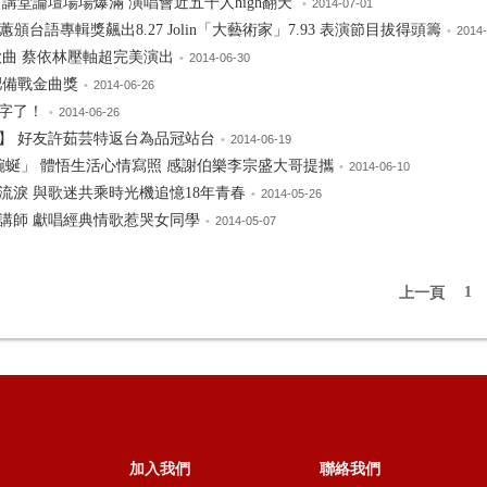
子「配」得好 「同居室友」陳勢安站台
•
2014-08-09
嘗壓抑難耐的男人情歌
•
2014-07-28
剩男剩女勇於追求幸福
•
2014-07-19
 正式宣布8/2浪漫情人節辦售票演唱會
•
2014-07-07
 講堂論壇場場爆滿 演唱會近五千人high翻天
•
2014-07-01
蕙頒台語專輯獎飆出8.27 Jolin「大藝術家」7.93 表演節目拔得頭籌
•
2014-
歌曲 蔡依林壓軸超完美演出
•
2014-06-30
肥備戰金曲獎
•
2014-06-26
字了！
•
2014-06-26
】 好友許茹芸特返台為品冠站台
•
2014-06-19
蜿蜒」 體悟生活心情寫照 感謝伯樂李宗盛大哥提攜
•
2014-06-10
流淚 與歌迷共乘時光機追憶18年青春
•
2014-05-26
講師 獻唱經典情歌惹哭女同學
•
2014-05-07
1
上一頁