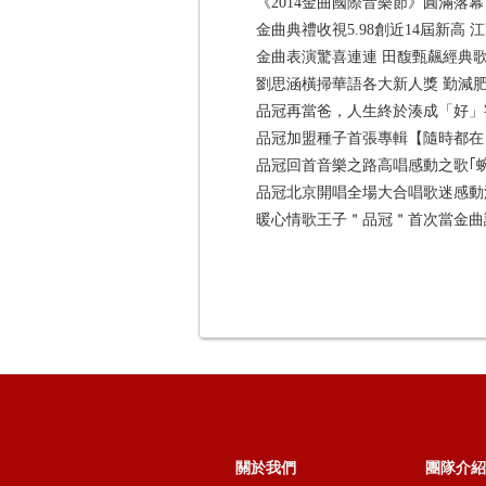
帥暖男黃啟銘好人緣 誇梁靜茹兒
品冠專輯同名歌曲《隨時都在》初
品冠高唱”拖延症”撫慰人心 鼓勵
品冠新專輯開紅盤｢野唱」 謝歌迷
《2014金曲國際音樂節》圓滿落幕
金曲典禮收視5.98創近14屆新高 江
金曲表演驚喜連連 田馥甄飆經典
劉思涵橫掃華語各大新人獎 勤減
品冠再當爸，人生終於湊成「好」
品冠加盟種子首張專輯【隨時都在
品冠回首音樂之路高唱感動之歌｢
品冠北京開唱全場大合唱歌迷感動
暖心情歌王子＂品冠＂首次當金曲