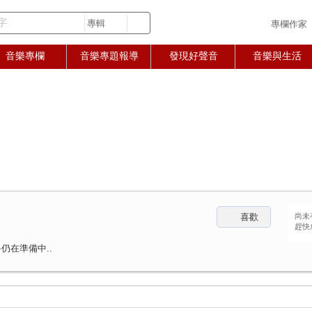
字
專欄作家
音樂專欄
音樂專題報導
發現好聲音
音樂與生活
喜歡
尚未
趕快
仍在準備中..