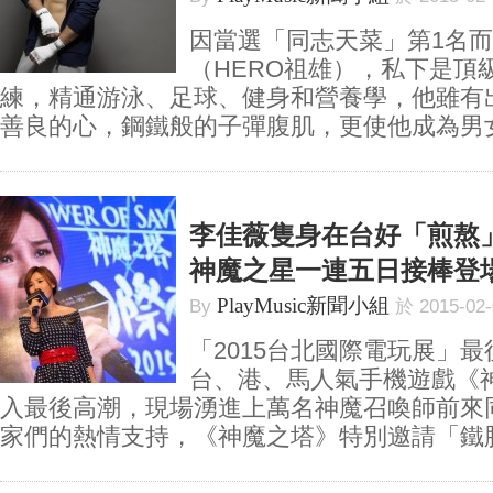
因當選「同志天菜」第1名
（HERO祖雄），私下是頂
練，精通游泳、足球、健身和營養學，他雖有
善良的心，鋼鐵般的子彈腹肌，更使他成為男女都
李佳薇隻身在台好「煎熬
神魔之星一連五日接棒登
PlayMusic新聞小組
By
於 2015-02
「2015台北國際電玩展」
台、港、馬人氣手機遊戲《
入最後高潮，現場湧進上萬名神魔召喚師前來
家們的熱情支持，《神魔之塔》特別邀請「鐵肺女