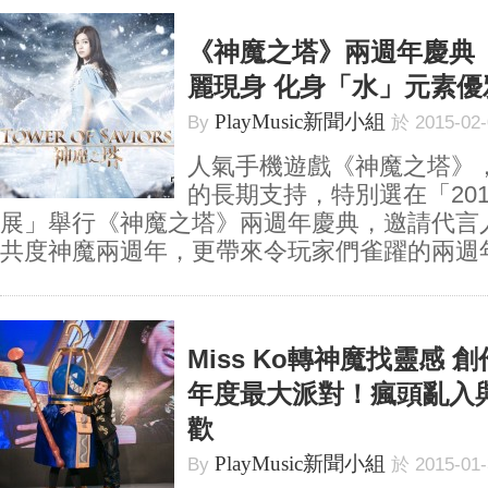
《神魔之塔》兩週年慶典
麗現身 化身「水」元素優
PlayMusic新聞小組
By
於 2015-02
人氣手機遊戲《神魔之塔》
的長期支持，特別選在「20
展」舉行《神魔之塔》兩週年慶典，邀請代言
共度神魔兩週年，更帶來令玩家們雀躍的兩週年大
Miss Ko轉神魔找靈感 
年度最大派對！瘋頭亂入與M
歡
PlayMusic新聞小組
By
於 2015-01