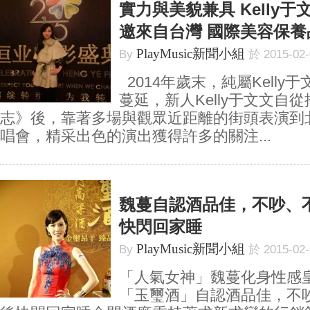
實力與美貌兼具 Kelly
邀來自台灣 國際美容保
PlayMusic新聞小組
By
於 2015-02
2014年歲末，純屬Kelly
蔓延，新人Kelly于文文自
志》後，靠著多場與觀眾近距離的街頭表演到
唱會，精采出色的演出獲得許多的關注...
魏蔓自認酒品佳，不吵、
快閃回家睡
PlayMusic新聞小組
By
於 2015-02
「人氣女神」魏蔓化身性感
「玉璽酒」自認酒品佳，不