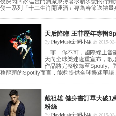
後快閃回家睡金門酒廠秉持著求新求變的行銷
發一系列「十二生肖開運酒」專為春節送禮量身打
天后降臨 王菲歷年專輯Spo
PlayMusic新聞小組
By
於 2015-02
「菲」你不可，國際線上音樂串
天向全球樂迷隆重宣布，歌
作品將完整收錄至Spotif
務龍頭的Spotify而言，能夠提供全球樂迷華語..
戴祖雄 健身書訂單大破1
粉絲
PlayMusic新聞小組
By
於 2015-02