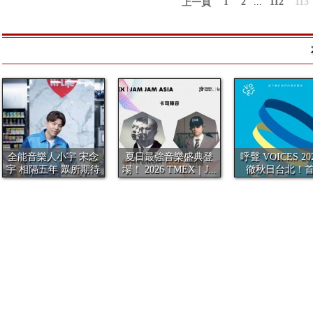
1
2
...
112
113
上一頁
全能音樂人小宇 宋念
夏日最強音樂盛典登
呼聲 VOICES 20
宇 相隔五年 眾所期待
場！ 2026 TMEX｜J...
徹秋日台北！
全新...
夢...