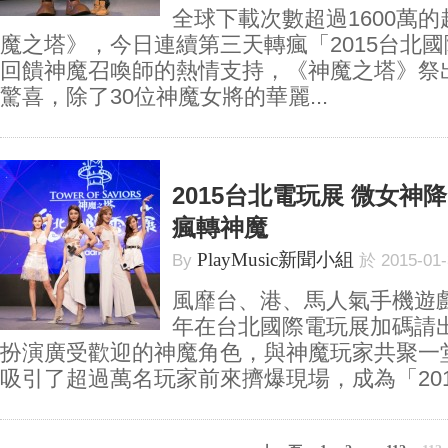
全球下載次數超過1600萬
魔之塔》，今日連續第三天轉瘋「2015台北
回饋神魔召喚師的熱情支持，《神魔之塔》祭
驚喜，除了30位神魔女將的華麗...
2015台北電玩展 微女神降
瘋轉神魔
PlayMusic新聞小組
By
於 2015-01
風靡台、港、馬人氣手機遊
年在台北國際電玩展加碼請出
扮演廣受歡迎的神魔角色，與神魔玩家共聚一
吸引了超過萬名玩家前來擠爆現場，成為「2015