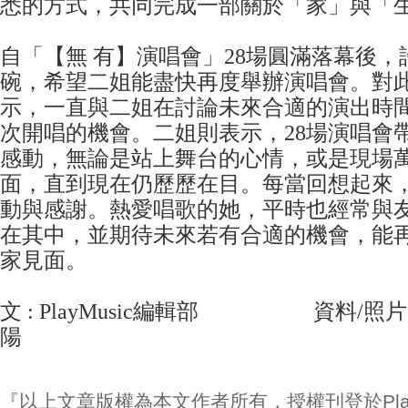
悉的方式，共同完成一部關於「家」與「
自「【無 有】演唱會」28場圓滿落幕後
碗，希望二姐能盡快再度舉辦演唱會。對
示，一直與二姐在討論未來合適的演出時
次開唱的機會。二姐則表示，28場演唱會
感動，無論是站上舞台的心情，或是現場
面，直到現在仍歷歷在目。每當回想起來
動與感謝。熱愛唱歌的她，平時也經常與
在其中，並期待未來若有合適的機會，能
家見面。
文 : PlayMusic編輯部 資料/照片
陽
『以上文章版權為本文作者所有，授權刊登於Play