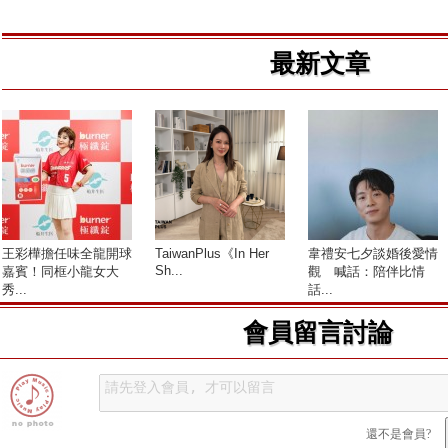
最新文章
王彩樺擔任味全龍開球
TaiwanPlus《In Her
韋禮安七夕談婚後愛情
Sh...
嘉賓！同框小龍女大
觀 喊話：陪伴比情
秀...
話...
會員留言討論
還不是會員?