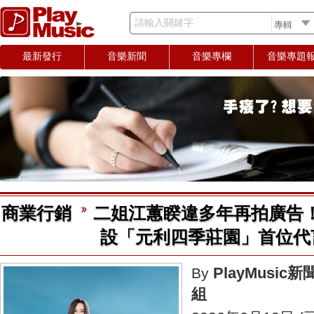
請輸入關鍵字
最新發行
音樂新聞
音樂專欄
音樂專題
商業行銷
二姐江蕙睽違多年再拍廣告
設「元利四季莊園」首位代
PlayMusic新
By
組