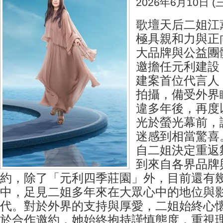
2026年6月10日 (三
歌壇天后二姐江
極具親和力與正
大品牌與公益團
邀擔任元利建設
建案首位代言人
拍攝，備受外界
違多年後，再度
光於螢光幕前，
迷感到相當驚喜
自二姐決定重返
到來自各界品牌
約，除了「元利四季莊園」外，目前還有
中，足見二姐多年來在大眾心中的地位與
代。對於外界的支持與厚愛，二姐始終心
於合作邀約，她始終抱持謹慎態度，重視