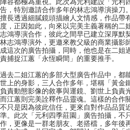
陣容都極為重視。此次為元利建設「元利
告，特別邀請合作多年的林志鴻導演操刀
擅長透過細膩鏡頭描繪人文情感，作品帶
度，正因如此，向來以完美主義著稱的二
志鴻導演合作，彼此之間早已建立深厚默
林志鴻導演外，更邀來教父級的商業攝影
成這次的廣告拍攝，同時，他也是在二姐
責捕捉江蕙「永恆瞬間」的重要推手。
過去二姐江蕙的多部大型廣告作品中，都
世上的身影，三人合作多年，堪稱「黃金
負責動態影像的敘事與運鏡、劉世上負責
而江蕙則完美詮釋作品靈魂。這樣的合作
不只是因為彼此信任，更來自對作品品質
準。此次「元利四季莊園」廣告拍攝，不
作，更像是一群老朋友、老搭檔，多年後