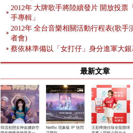
2012年 大牌歌手將陸續發片 開放投
手專輯」
2012年 全台音樂相關活動行程表(歌手
者會)
蔡依林準備以「女打仔」身分進軍大銀
最新文章
​韓流初戀女神金娜妍空
Netflix 現象級 IP 快閃
王彩樺擔任味全龍開球
降焦糖楓串燒最美一...
店降臨...
嘉賓！同框小龍女大