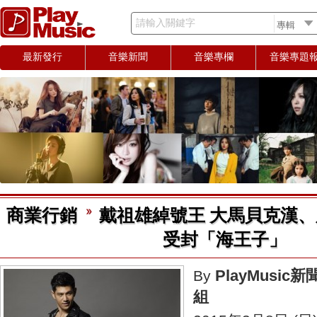
請輸入關鍵字
最新發行
音樂新聞
音樂專欄
音樂專題
商業行銷
戴祖雄綽號王 大馬貝克漢、
受封「海王子」
PlayMusic新
By
組