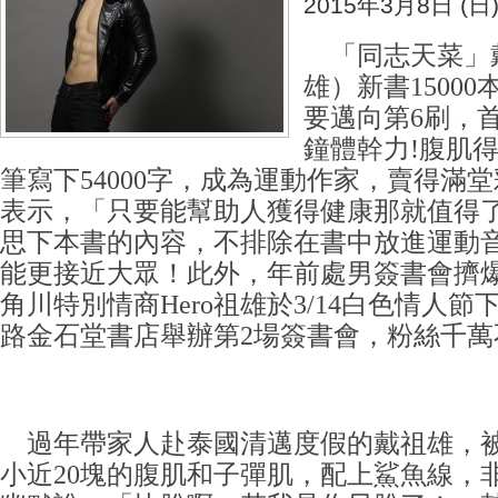
2015年3月8日 (日
「同志天菜」戴
雄）新書1500
要邁向第6刷，首
鐘體幹力!腹肌
筆寫下54000字，成為運動作家，賣得滿
表示，「只要能幫助人獲得健康那就值得
思下本書的內容，不排除在書中放進運動
能更接近大眾！此外，年前處男簽書會擠
角川特別情商Hero祖雄於3/14白色情人節
路金石堂書店舉辦第2場簽書會，粉絲千萬
過年帶家人赴泰國清邁度假的戴祖雄，
小近20塊的腹肌和子彈肌，配上鯊魚線，