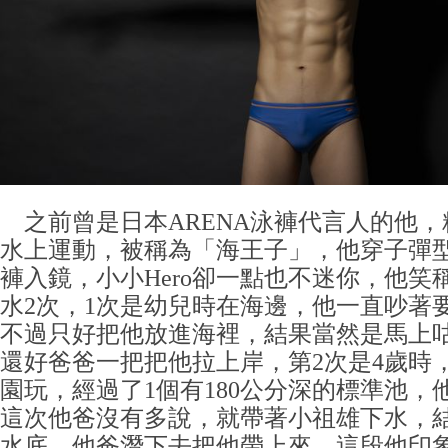
之前曾是日本ARENA泳褲代言人的他，
水上運動，被稱為「海王子」，他穿子彈
褲入鏡，小小Hero卻一點也不迷你，他笑
水2次，1次是幼兒時在海邊，他一直吵著
不過只好把他放進海裡，結果當然是馬上
還好爸爸一把把他拉上岸，第2次是4歲時
園玩，經過了1個有180公分深的標準池，
這次他爸沒有多說，就帶著小祖雄下水，結果
水底，他爸潛下去把他帶上來，這段他印