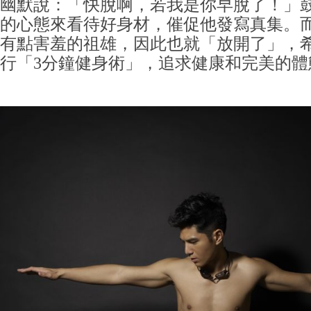
幽默說：「快脫啊，若我是你早脫了！」
的心態來看待好身材，催促他發寫真集。
有點害羞的祖雄，因此也就「放開了」，
行「3分鐘健身術」，追求健康和完美的體