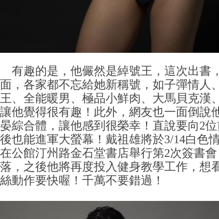
有趣的是，他儼然是綽號王，這次出書
面，各家都不忘給她新稱號，如子彈情人
王、全能暖男、極品小鮮肉、大馬貝克漢
讓他覺得很有趣！此外，網友也一面倒說
晏綜合體，讓他感到很榮幸！直說要向2位
後也能進軍大螢幕！戴祖雄將於3/14白色
在公館汀州路金石堂書店舉行第2次簽書會
落，之後他將再度投入健身教學工作，想看到
絲動作要快喔！千萬不要錯過！