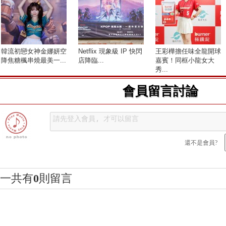
​韓流初戀女神金娜妍空
Netflix 現象級 IP 快閃
王彩樺擔任味全龍開球
降焦糖楓串燒最美一...
店降臨...
嘉賓！同框小龍女大
秀...
會員留言討論
還不是會員?
一共有
0
則留言