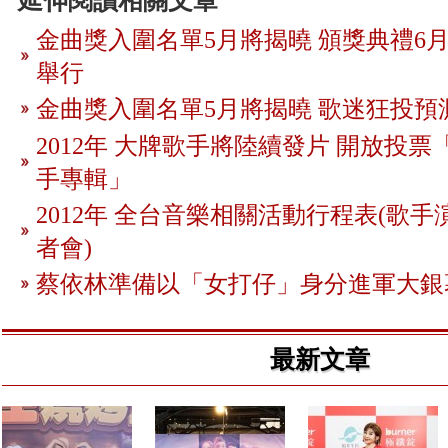
延伸閱讀相關文章
金曲獎入圍名單5月將揭曉 頒獎典禮6月
舉行
金曲獎入圍名單5月將揭曉 歌迷狂投預
2012年 大牌歌手將陸續發片 開放投
手專輯」
2012年 全台音樂相關活動行程表(歌手
者會)
蔡依林準備以「女打仔」身分進軍大銀
最新文章