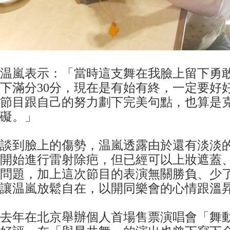
温嵐表示：「當時這支舞在我臉上留下勇
下滿分30分，現在是有始有終，一定要好
節目跟自己的努力劃下完美句點，也算是
礙。」
談到臉上的傷勢，温嵐透露由於還有淡淡
開始進行雷射除疤，但已經可以上妝遮蓋
問題，加上這次節目的表演無關勝負、少
讓温嵐放鬆自在，以開同樂會的心情跟溫
去年在北京舉辦個人首場售票演唱會「舞