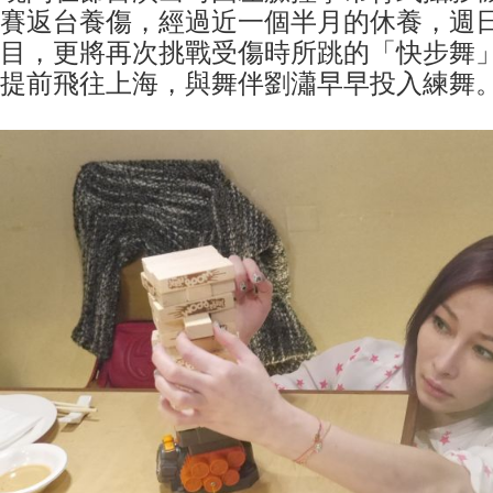
賽返台養傷，經過近一個半月的休養，週
目，更將再次挑戰受傷時所跳的「快步舞
提前飛往上海，與舞伴劉瀟早早投入練舞