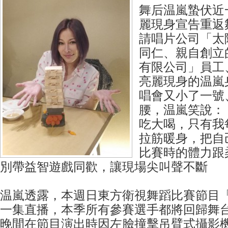
舞后温嵐蟄伏近
麗現身宣告重返
請唱片公司「太
同仁、親自創立
有限公司」員工
亮麗現身的温嵐
唱會又小了一號
腰，温嵐笑說：
吃大喝，只有我
拉筋暖身，把自
比賽時的體力跟
別帶益智遊戲同歡，讓現場尖叫聲不斷
温嵐透露，本週日東方衛視舞蹈比賽節目
一集直播，本季所有參賽選手都將回歸舞台，
晚間在節目演出時因左臉撞擊吊臂式攝影