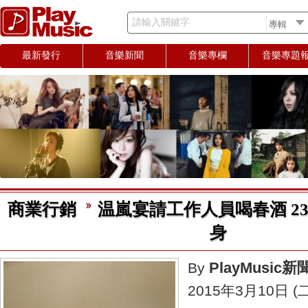
請輸入關鍵字
最新發行
音樂新聞
音樂專欄
音樂專題
商業行銷
温嵐宴請工作人員喝春酒 2
身
PlayMusic
By
2015年3月10日 (二