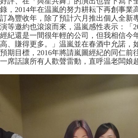
好評、在「與星共舞」的演出也曾下寫下
錄，2014年在温嵐的努力耕耘下再創事業高
訂為豐收年，除了預計六月推出個人全新
演等邀約也滾滾而來，温嵐感性表示：「20
經紀還是一間很年輕的公司，但我相信今
高、賺得更多。」温嵐並在春酒中允諾，
預期目標，2016年將請嵐圖經紀的同仁前
一席話讓所有人歡聲雷動，直呼温老闆娘