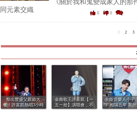
《關於我和鬼變成家人的那
同元素交織
0
0
1
2
3
祭出豐盛父親節大
金曲歌王許富凱【一
全能音樂人小宇 
餐！許富凱熱唱3小時
五一拾】演唱會，不
宇 相隔五年 眾
共40首歌、...
畏白海豚襲台...
全新...