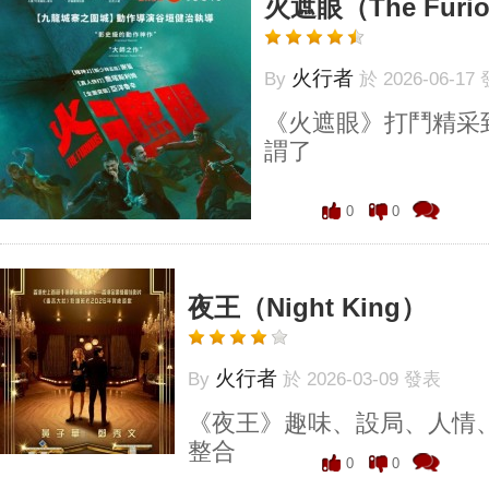
火遮眼（The Furi
火行者
By
於 2026-06-17
《火遮眼》打鬥精采
謂了
0
0
夜王（Night King）
火行者
By
於 2026-03-09 發表
《夜王》趣味、設局、人情
整合
0
0