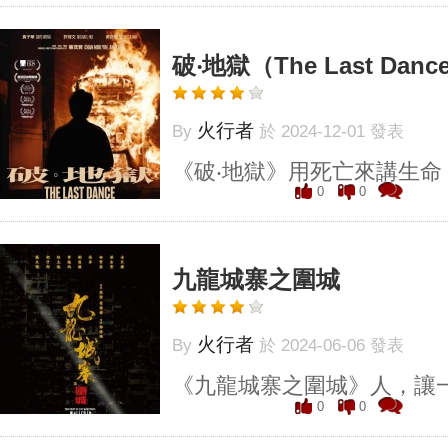
破‧地獄（The Last Danc
火行者
By
於 2024-12-01 發表
《破‧地獄》用死亡來講生命
0
0
九龍城寨之圍城
火行者
By
於 2024-06-06 發表
《九龍城寨之圍城》人，讓
0
0