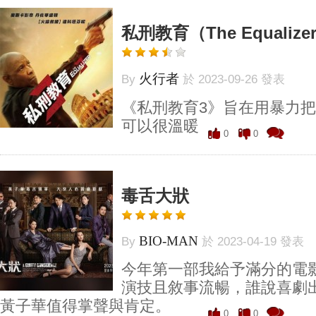
私刑教育（The Equalizer
火行者
By
於 2023-09-26 發表
《私刑教育3》旨在用暴力
可以很溫暖
0
0
毒舌大狀
BIO-MAN
By
於 2023-04-19 發表
今年第一部我給予滿分的電
演技且敘事流暢，誰說喜劇
黃子華值得掌聲與肯定。
0
0