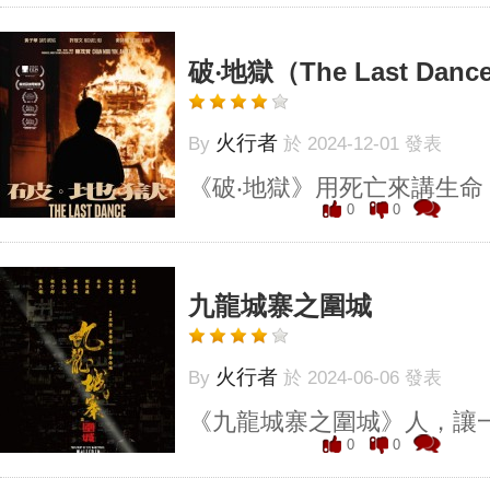
破‧地獄（The Last Danc
火行者
By
於 2024-12-01 發表
《破‧地獄》用死亡來講生命
0
0
九龍城寨之圍城
火行者
By
於 2024-06-06 發表
《九龍城寨之圍城》人，讓
0
0