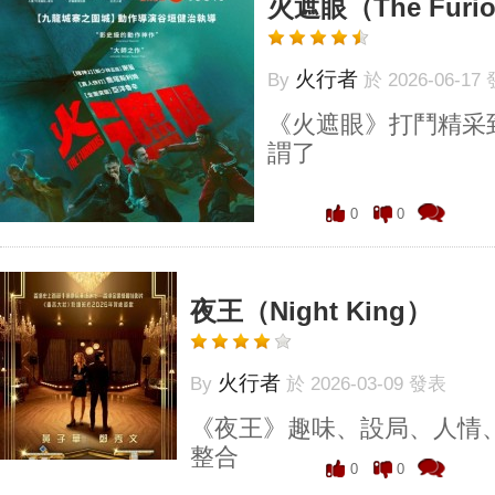
火遮眼（The Furi
火行者
By
於 2026-06-17
《火遮眼》打鬥精采
謂了
0
0
夜王（Night King）
火行者
By
於 2026-03-09 發表
《夜王》趣味、設局、人情
整合
0
0