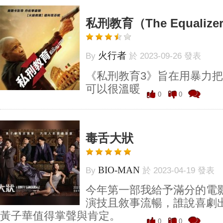
私刑教育（The Equalizer
火行者
By
於 2023-09-26 發表
《私刑教育3》旨在用暴力
可以很溫暖
0
0
毒舌大狀
BIO-MAN
By
於 2023-04-19 發表
今年第一部我給予滿分的電
演技且敘事流暢，誰說喜劇
黃子華值得掌聲與肯定。
0
0