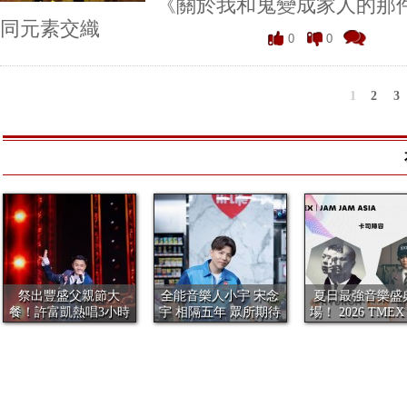
《關於我和鬼變成家人的那
同元素交織
0
0
1
2
3
祭出豐盛父親節大
全能音樂人小宇 宋念
夏日最強音樂盛
餐！許富凱熱唱3小時
宇 相隔五年 眾所期待
場！ 2026 TMEX｜
共40首歌、...
全新...