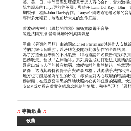
英、美、日、中等國際樂壇優秀音樂人齊心合作，奮力激盪
親力親為的Tanya更前往英國，與曾任 Lana Del Ray、Blur、Tiëst
期製作工程師John Davis合作。Tanya企圖透過電器迷
專輯多元精彩，展現前所未見的創作底蘊。
首波破格主打《異類的同類》前衛實驗電子音樂
遠赴法國拍攝 營造謎離冷冽異國氣息
單曲《異類的同類》由德國Michael Pfirrmann與製作人
特的沉緩低音唱腔，以滂礡之姿開啟此張新作的全新格局。
為了打造全新專輯的不凡氣勢，特地邀請知名廣告/電影導演陳
巴黎取景。曾以『左岸咖啡』系列廣告成功打造法式風情的
透露出城市人們的孤寂脆弱、放縱抽離的集體情緒，特意選擇T
影像，透過其獨特視覺語言與敘事風格，以詭譎手法拍出抽
地方也可能是極為陌生的所在，赤裸面對內心底層的暗黑與慾
黎街頭，在最寂寥漆黑的異地映照內心炙熱狂暴的渴望。快
支MV成功營造虛實交錯慾念糾結的情境，完整呈現了『異
♫
專輯歌曲
♫
歌曲