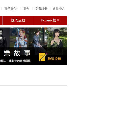
|
|
|
電子雜誌
電台
|
免費註冊
會員登入
投票活動
P-music榜單