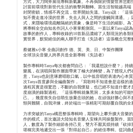
方式，大刀闊斧展現專輯新氣象。不再侷限於情愛世界悲歡情
討當前環境對新世代生活的衝擊與翻轉。當生活智能越高端
封閉密鎖，情感不再交流，世界開始失溫。Tanya說：「
知不覺走進冷漠的世界，失去人與人之間的接觸與溝通。」因
式，來隱喻環境疏離隔絕的景象，像是時下生活的縮影。為了
將專輯全交由知名作詞人小寒掌舵側寫。一直以來Tanya
故事的創作人，專輯收錄的10首新品濃縮了人類現況的各類狀
實世界，默契絕佳的兩人聯手打造《失語者》這張概念完整
蔡健雅x小寒 全曲詞創作 德、英、美、日、中製作團隊
全球頂尖音樂人跨界共造全新專輯《失語者》
製作專輯時Tanya每次都會問自己：「我還想說什麼？」
樂風，在演唱與製作層面帶來了極大的轉變，為了體現人們
意，Tanya也刻意琢磨唱歌口氣，以中低音唱腔表達內心
次Tanya首度參與全編曲製作，『寫歌時不知道會是這樣
過程其實是很驚恐，不斷的自我懷疑，也已經不知道什麼才是
度崩潰的錄製過程。「這張專輯就像黑洞，太多未知的可能
己。」幾度喪失自信萌生放棄念頭的她，在頑強好勝心與不服
頸與難關，自我淬煉，終於端出一張精彩可期顛覆自我的全
力求突破的Tanya構思整張專輯時，期望向上攀升擴大音
作的模式，首次邀請大陸知名音樂人安棟共同操盤製作。當
人，數度為了製作細節各持己見，雙方不厭其煩持續『砍掉
堪稱完美地遞交出一張『對得起自己』的絕佳專輯。從詞曲