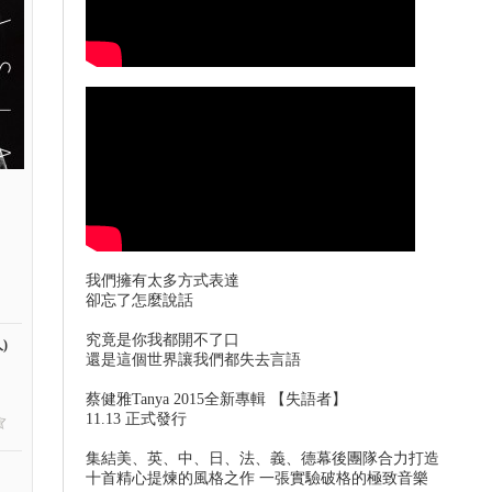
我們擁有太多方式表達
卻忘了怎麼說話
究竟是你我都開不了口
)
還是這個世界讓我們都失去言語
蔡健雅Tanya 2015全新專輯 【失語者】
11.13 正式發行
集結美、英、中、日、法、義、德幕後團隊合力打造
十首精心提煉的風格之作 一張實驗破格的極致音樂