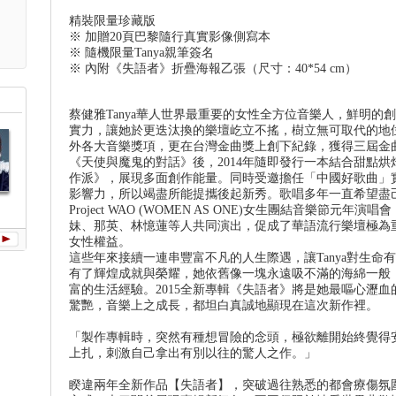
精裝限量珍藏版
※ 加贈20頁巴黎隨行真實影像側寫本
※ 隨機限量Tanya親筆簽名
※ 內附《失語者》折疊海報乙張（尺寸：40*54 cm）
蔡健雅Tanya華人世界最重要的女性全方位音樂人，鮮明
實力，讓她於更迭汰換的樂壇屹立不搖，樹立無可取代的地
外各大音樂獎項，更在台灣金曲獎上創下紀錄，獲得三屆金曲
《天使與魔鬼的對話》後，2014年隨即發行一本結合甜點烘焙
作派》，展現多面創作能量。同時受邀擔任「中國好歌曲」實
影響力，所以竭盡所能提攜後起新秀。歌唱多年一直希望盡
DEPART
我要給世界最
出走(單曲)
別讓愛停擺(單
善良的我
Project WAO (WOMEN AS ONE)女生團結音樂節元年演唱
悠長的濕吻
曲)
曲)
妹、那英、林憶蓮等人共同演出，促成了華語流行樂壇極為
女性權益。
這些年來接續一連串豐富不凡的人生際遇，讓Tanya對生
有了輝煌成就與榮耀，她依舊像一塊永遠吸不滿的海綿一般
富的生活經驗。2015全新專輯《失語者》將是她最嘔心瀝
驚艷，音樂上之成長，都坦白真誠地顯現在這次新作裡。
「製作專輯時，突然有種想冒險的念頭，極欲離開始終覺得
上扎，刺激自己拿出有別以往的驚人之作。」
睽違兩年全新作品【失語者】，突破過往熟悉的都會療傷氛圍