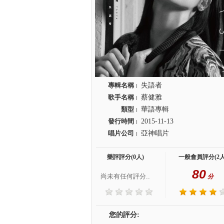
專輯名稱 :
失語者
歌手名稱 :
蔡健雅
類型 :
華語專輯
發行時間 :
2015-11-13
唱片公司 :
亞神唱片
樂評評分(0人)
一般會員評分(2人
80
尚未有任何評分..
分
您的評分: