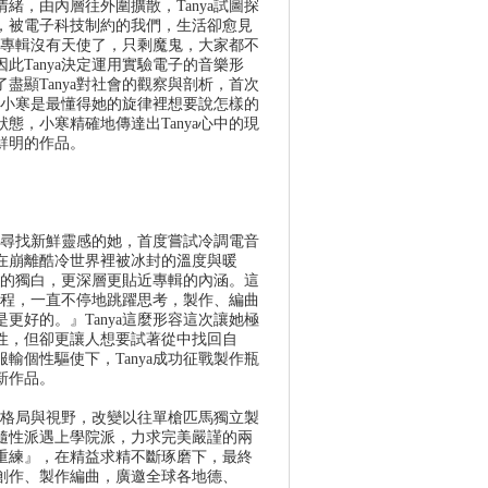
緒，由內層往外圍擴散，Tanya試圖探
，被電子科技制約的我們，生活卻愈見
這張專輯沒有天使了，只剩魔鬼，大家都不
此Tanya決定運用實驗電子的音樂形
盡顯Tanya對社會的觀察與剖析，首次
認為小寒是最懂得她的旋律裡想要說怎樣的
態，小寒精確地傳達出Tanya心中的現
鮮明的作品。
持續尋找新鮮靈感的她，首度嘗試冷調電音
在崩離酷冷世界裡被冰封的溫度與暖
本質的獨白，更深層更貼近專輯的內涵。這
的過程，一直不停地跳躍思考，製作、編曲
更好的。』Tanya這麼形容這次讓她極
性，但卻更讓人想要試著從中找回自
輸個性驅使下，Tanya成功征戰製作瓶
新作品。
樂的格局與視野，改變以往單槍匹馬獨立製
隨性派遇上學院派，力求完美嚴謹的兩
重練』，在精益求精不斷琢磨下，最終
創作、製作編曲，廣邀全球各地德、