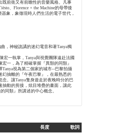
出既前衛又有前瞻性的音樂風格。凡事
o、Florence + the Machine的母帶後
耀的音樂器象，象徵現時人們生活的電子世代，
安棟編曲，神秘詭譎的迷幻電音和著Tanya獨
宏一執掌，Tanya與視覺團隊遠赴法國
陳宏一，為了精確掌握『異類的同類』
anya視為第二個家的城市--巴黎拍攝
迷幻抽離的『午夜巴黎』，在最熟悉的
念。讓Tanya隻身遊走於夜晚時分的巴
速抽動的剪接，炫目堆疊的畫面，讓此
類的同類』所講述的中心概念。
長度
歌詞