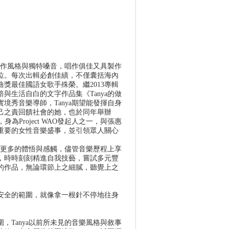
的創作風格與獨特嗓音，唱作俱佳又具製作
位。每次出輯必創佳績，不僅囊括海內
獎最佳國語女歌手殊榮。繼2013專輯
與生活自白的文字作品集《Tanya的做
境秀音樂導師，Tanya期望能發揮自身
己之責回饋社會的她，也於同年舉辦
們(單
會，身為Project WAO發起人之一，與張惠
重要的女性音樂盛事，並引領眾人關心
命有更多的體悟與感觸，儘管音樂歷程上享
，時時刻刻精進自我技藝，嘗試多元豐
血的作品，無論環節上之細膩，聽覺上之
安全的範圍，就像拿一根針不停地往身
，Tanya以前所未見的音樂風格與敘事