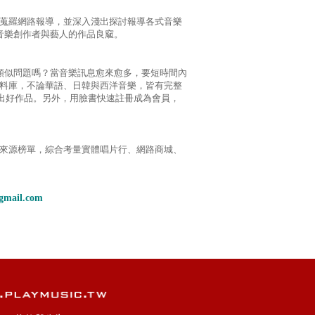
大量蒐羅網路報導，並深入淺出探討報導各式音樂
音樂創作者與藝人的作品良窳。
類似問題嗎？當音樂訊息愈來愈多，要短時間內
樂資料庫，不論華語、日韓與西洋音樂，皆有完整
出好作品。另外，用臉書快速註冊成為會員，
不同來源榜單，綜合考量實體唱片行、網路商城、
gmail.com