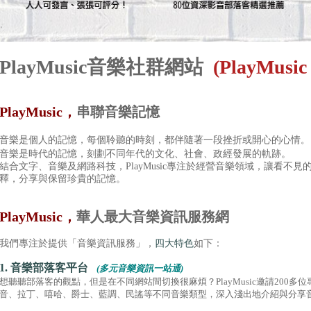
PlayMusic音樂社群網站
(
PlayMusic 
PlayMusic，
串聯音樂記憶
音樂是個人的記憶，每個聆聽的時刻，都伴隨著一段挫折或開心的心情
。
音樂是時代的記憶，刻劃不同年代的文化、社會、政經發展的軌跡。
結合文字、音樂及網路科技，PlayMusic專注於經營音樂領域，讓看不
釋，分享與保留珍貴的記憶。
PlayMusic，
華人最大音樂資訊服務網
我們專注於提供「音樂資訊服務」，
四大特色
如下：
1. 音樂部落客平台
(多元音樂資訊一站通)
想聽聽部落客的觀點，但是在不同網站間切換很麻煩？PlayMusic邀請200
音、拉丁、嘻哈、爵士、藍調、民謠等不同音樂類型，深入淺出地介紹與分享