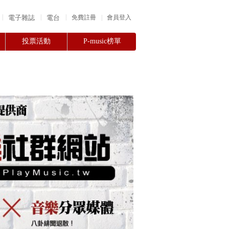
|
|
|
電子雜誌
電台
|
免費註冊
會員登入
投票活動
P-music榜單