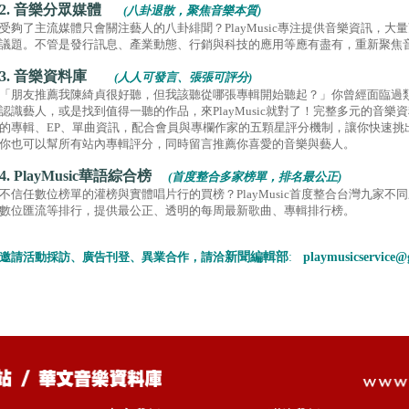
2. 音樂分眾媒體
(八卦退散，聚焦音樂本質)
受夠了主流媒體只會關注藝人的八卦緋聞？PlayMusic專注提供音樂資訊，
議題。不管是發行訊息、產業動態、行銷與科技的應用等應有盡有，重新聚焦
3. 音樂資料庫
(人人可發言、張張可評分)
「朋友推薦我陳綺貞很好聽，但我該聽從哪張專輯開始聽起？」你曾經面臨過
認識藝人，或是找到值得一聽的作品，來PlayMusic就對了！完整多元的音
的專輯、EP、單曲資訊，配合會員與專欄作家的五顆星評分機制，讓你快速挑
你也可以幫所有站內專輯評分，同時留言推薦你喜愛的音樂與藝人。
4. PlayMusic華語綜合榜
(首度整合多家榜單，排名最公正)
不信任數位榜單的灌榜與實體唱片行的買榜？PlayMusic首度整合台灣九家
數位匯流等排行，提供最公正、透明的每周最新歌曲、專輯排行榜。
邀請活動採訪、廣告刊登、異業合作，請洽
新聞編輯部
:
playmusicservice@