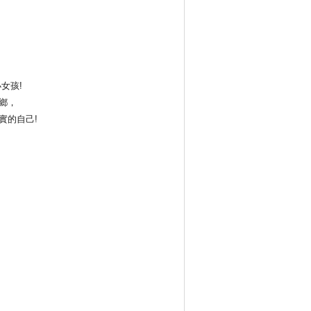
女孩!
鄉，
實的自己!