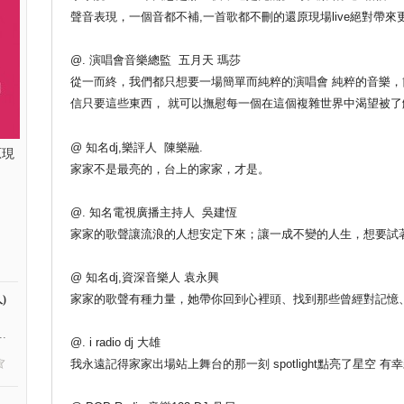
聲音表現，一個音都不補,一首歌都不刪的還原現場live絕對帶來更
@. 演唱會音樂總監 五月天 瑪莎
從一而終，我們都只想要一場簡單而純粹的演唱會 純粹的音樂，
信只要這些東西， 就可以撫慰每一個在這個複雜世界中渴望被了
@ 知名dj,樂評人 陳樂融.
原現
家家不是最亮的，台上的家家，才是。
@. 知名電視廣播主持人 吳建恆
家家的歌聲讓流浪的人想安定下來；讓一成不變的人生，想要試
@ 知名dj,資深音樂人 袁永興
家家的歌聲有種力量，她帶你回到心裡頭、找到那些曾經對記憶
)
.
@. i radio dj 大雄
我永遠記得家家出場站上舞台的那一刻 spotlight點亮了星空