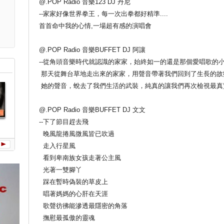
@.POP Radio 音樂123 DJ 丹尼
--家家好像世界拳王，每一次出拳都好精準....
首首命中我的心情,一場超有感的演唱會
@.POP Radio 音樂BUFFET DJ 阿讓
--從角頭音樂時代就認識的家家，始終如一的還是那個愛唱歌的小
那天從舞台草地走出來的家家，用聲音帶著我們回到了生長的故
她的聲音，蛻去了我們生活的武裝，純真的讓我們再次檢視最真
@.POP Radio 音樂BUFFET DJ 文文
--下了節目趕去飛
我想要的
你給我的
晚風龍捲風微風皆已吹過
走入行星風
看到卑南族女孩走著公主風
光著一雙腳丫
踩在暫時偽裝的草皮上
唱著媽媽的心肝在天涯
歌聲彷彿能滲透最隱密的角落
撫慰最孤傲的靈魂