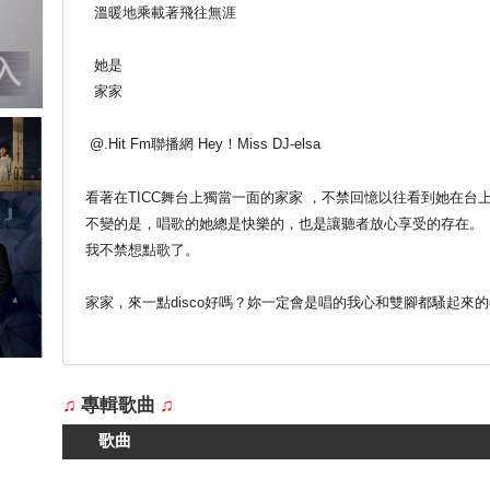
溫暖地乘載著飛往無涯
她是
家家
@.Hit Fm聯播網 Hey！Miss DJ-elsa
看著在TICC舞台上獨當一面的家家 ，不禁回憶以往看到她在台
不變的是，唱歌的她總是快樂的，也是讓聽者放心享受的存在。
我不禁想點歌了。
家家，來一點disco好嗎？妳一定會是唱的我心和雙腳都騷起來的disco
♫
專輯歌曲
♫
歌曲