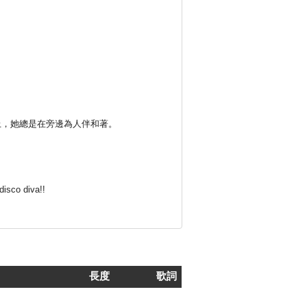
上，她總是在旁邊為人伴和著。
 diva!!
長度
歌詞