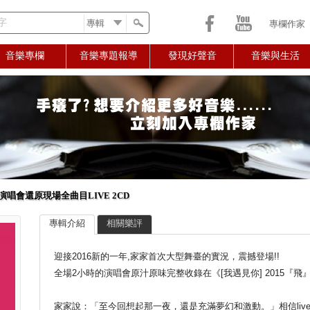
字
專欄作家
音樂專欄
音樂專題報導
發現好聲音
音樂與生活
演唱會還原現場全曲目LIVE 2CD
專輯介紹
相關樂評
迎接2016新的一年,家家首次大型舞臺的實況，震撼登場!!
全場2小時的演唱會原汁原味完整收錄在《[我遇見你] 2015『飛』
家家說：「至今回想起那一夜，還是充滿夢幻和激動。」相信liv