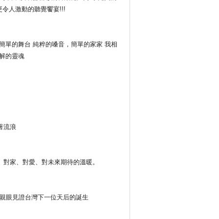
令人激動的聽覺饗宴!!!
簡單的舞台 純粹的嗓音，簡單的家家 我相
解的靈魂
著流浪
、對家、對愛、對未來期待的溫暖。
 有幸親眼見證台灣下一位天后的誕生