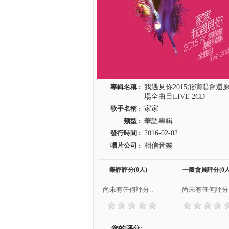
專輯名稱 :
我遇見你2015飛演唱會還
場全曲目LIVE 2CD
歌手名稱 :
家家
類型 :
華語專輯
發行時間 :
2016-02-02
唱片公司 :
相信音樂
樂評評分(0人)
一般會員評分(0人
尚未有任何評分..
尚未有任何評分.
您的評分: