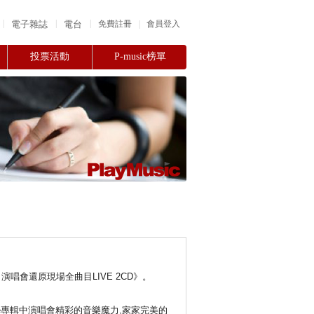
|
|
|
電子雜誌
電台
|
免費註冊
會員登入
投票活動
P-music榜單
演唱會還原現場全曲目LIVE 2CD》。
e專輯中演唱會精彩的音樂魔力,家家完美的