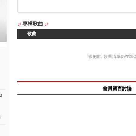
♫
專輯歌曲
♫
歌曲
很抱歉, 歌曲清單仍在準備中
會員留言討論
)