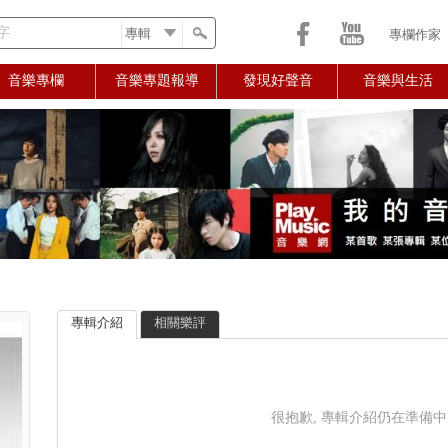
字
專欄作家
音樂專欄
音樂專題報導
發現好聲音
音樂與生活
專輯介紹
相關樂評
很抱歉, 專輯介紹仍在準備中..