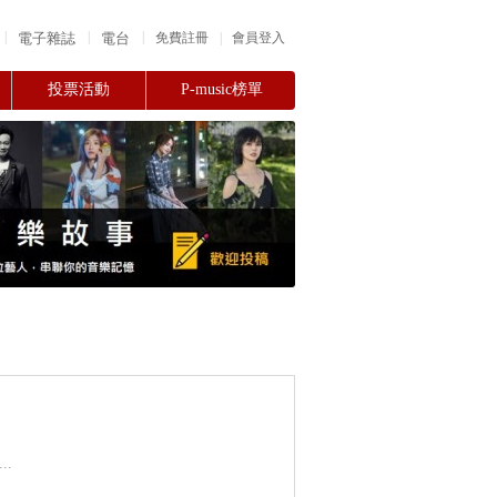
|
|
|
電子雜誌
電台
|
免費註冊
會員登入
投票活動
P-music榜單
.