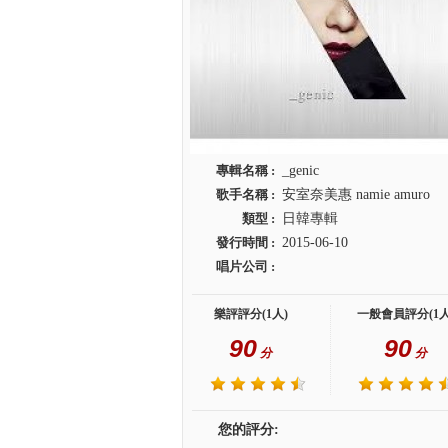
專輯名稱 :
_genic
歌手名稱 :
安室奈美惠 namie amuro
類型 :
日韓專輯
發行時間 :
2015-06-10
唱片公司 :
樂評評分(1人)
一般會員評分(1人
90
90
分
分
您的評分: