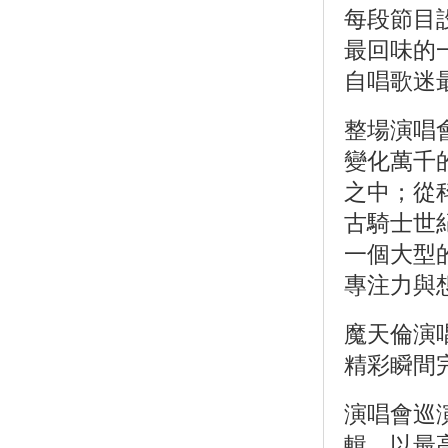
每段節目
最回味的一
自唱歌迷
整場演唱
變化萬千
之中；從
古騎士世
一個大型
專注力與
魔天倫演
精彩瞬間
演唱會巡
輯，以最