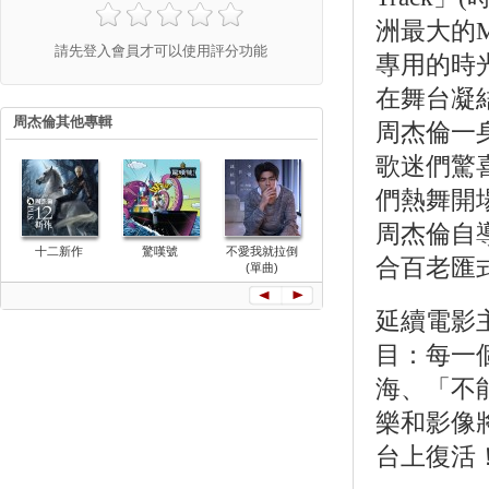
洲最大的M
請先登入會員才可以使用評分功能
專用的時
在舞台凝
周杰倫其他專輯
周杰倫一
歌迷們驚
們熱舞開
周杰倫自
十二新作
驚嘆號
不愛我就拉倒
哎呦，不錯哦
等你下課(
合百老匯
(單曲)
曲-與楊瑞
唱)
延續電影
目：每一
海、「不
樂和影像
台上復活