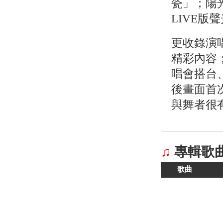
瓷」；陽
LIVE版
更收錄演
精彩內容
唱會搭台
後畫面首
與舞者很
♫
專輯歌
歌曲