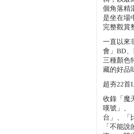
個角落精
是坐在場
完整觀賞
一直以來
會」BD、
三種顏色
藏的好品
超夯22首
收錄「魔
嘆號」、
台」、「
「不能說