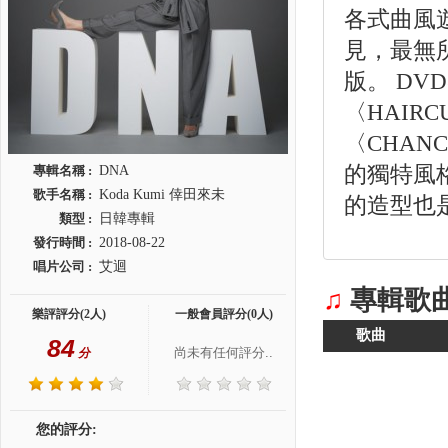
各式曲風遊走自
見，最無所
版。 D
〈HAIRC
〈CHAN
的獨特風
專輯名稱 :
DNA
歌手名稱 :
Koda Kumi 倖田來未
的造型也
類型 :
日韓專輯
發行時間 :
2018-08-22
唱片公司 :
艾迴
♫
專輯歌
樂評評分(2人)
一般會員評分(0人)
歌曲
84
尚未有任何評分..
分
您的評分: