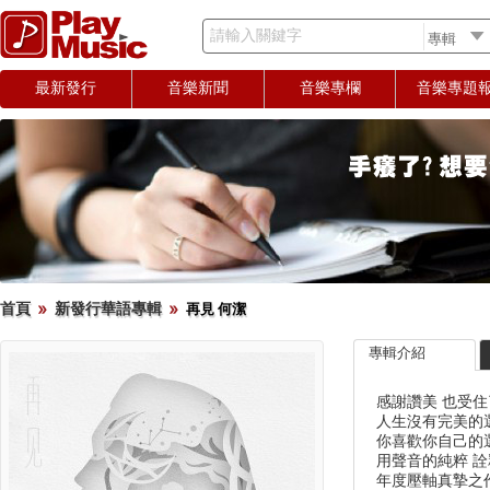
請輸入關鍵字
最新發行
音樂新聞
音樂專欄
音樂專題
首頁
新發行華語專輯
再見 何潔
專輯介紹
感謝讚美 也受
人生沒有完美的
你喜歡你自己的
用聲音的純粹 詮
年度壓軸真摯之