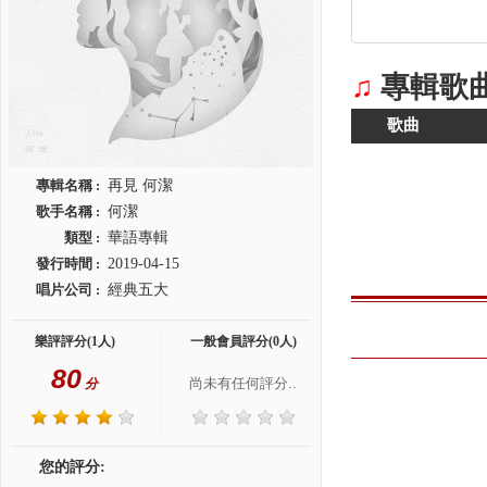
♫
專輯歌
歌曲
專輯名稱 :
再見 何潔
歌手名稱 :
何潔
類型 :
華語專輯
發行時間 :
2019-04-15
唱片公司 :
經典五大
樂評評分(1人)
一般會員評分(0人)
80
尚未有任何評分..
分
您的評分: